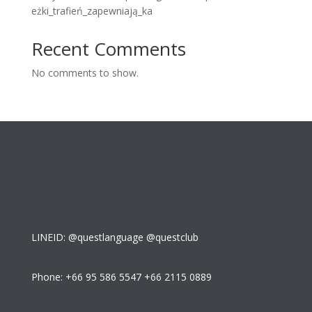
eżki_trafień_zapewniają_ka
Recent Comments
No comments to show.
LINEID: @questlanguage @questclub
Phone: +66 95 586 5547 +66 2115 0889