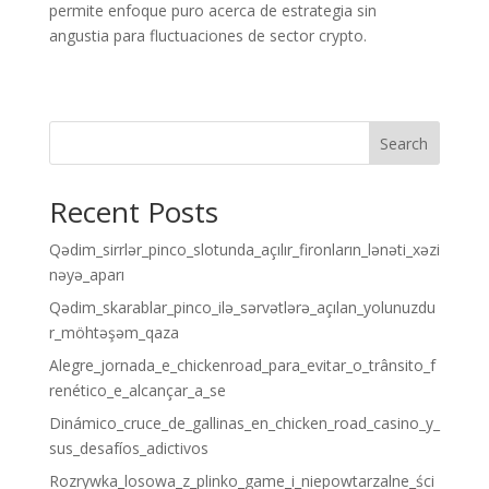
permite enfoque puro acerca de estrategia sin
angustia para fluctuaciones de sector crypto.
Search
Recent Posts
Qədim_sirrlər_pinco_slotunda_açılır_fironların_lənəti_xəzi
nəyə_aparı
Qədim_skarablar_pinco_ilə_sərvətlərə_açılan_yolunuzdu
r_möhtəşəm_qaza
Alegre_jornada_e_chickenroad_para_evitar_o_trânsito_f
renético_e_alcançar_a_se
Dinámico_cruce_de_gallinas_en_chicken_road_casino_y_
sus_desafíos_adictivos
Rozrywka_losowa_z_plinko_game_i_niepowtarzalne_ści