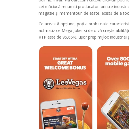
cei măciucă renumiti producatori printre industri
magazie și mementouri de etate, există de a toc
Ce această opțiune, poți a prob toate caracteristici
aclimatiz ce Mega Joker și de o vă creşte abilită
RTP este de 95,66%, ușor prep mijloc industriei ş