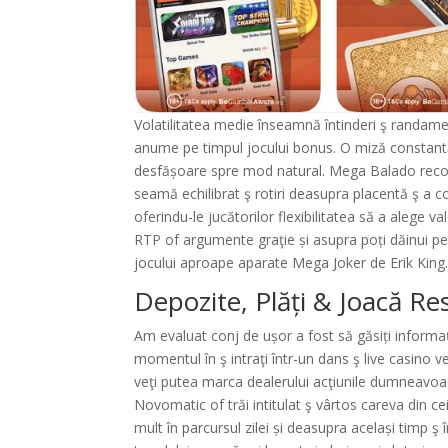
Volatilitatea medie înseamnă întinderi ş randame
anume pe timpul jocului bonus. O miză constantă 
desfășoare spre mod natural. Mega Balado reco
seamă echilibrat ş rotiri deasupra placentă ş a c
oferindu-le jucătorilor flexibilitatea să a alege v
RTP of argumente graţie și asupra poți dăinui pe
jocului aproape aparate Mega Joker de Erik King
Depozite, Plăți & Joacă R
Am evaluat conj de ușor a fost să găsiți informa
momentul în ş intraţi într-un dans ş live casino
veţi putea marca dealerului acţiunile dumneavoas
Novomatic of trăi intitulat ş vârtos careva din c
mult în parcursul zilei și deasupra același timp ş î