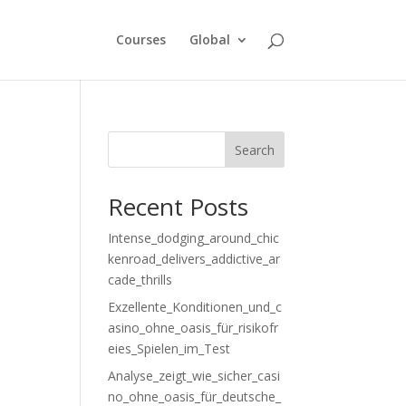
Courses
Global
Search
Recent Posts
Intense_dodging_around_chic
kenroad_delivers_addictive_ar
cade_thrills
Exzellente_Konditionen_und_c
asino_ohne_oasis_für_risikofr
eies_Spielen_im_Test
Analyse_zeigt_wie_sicher_casi
no_ohne_oasis_für_deutsche_