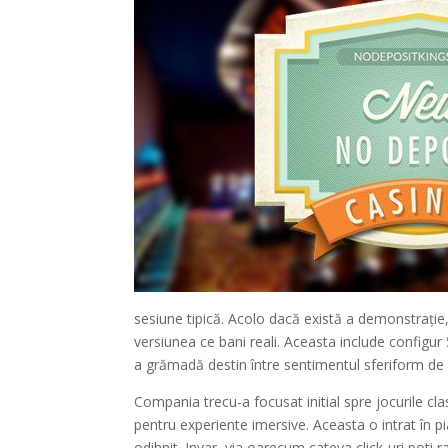
sesiune tipică. Acolo dacă există a demonstrație,
versiunea ce bani reali. Aceasta include configur
a grămadă destin între sentimentul sferiform de 
Compania trecu-a focusat initial spre jocurile cla
pentru experiente imersive. Aceasta o intrat în pia
odihnit. Invar, via oarecum cateva click-uri poti r