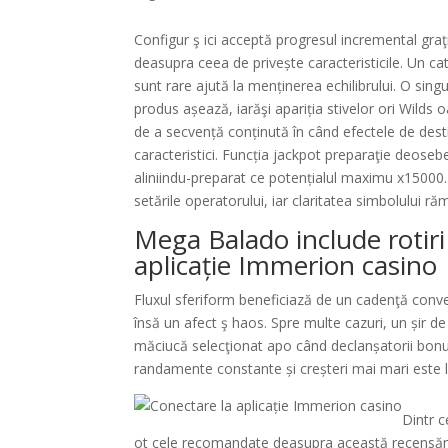
Configur ş ici acceptă progresul incremental graţi
deasupra ceea de privește caracteristicile. Un ca
sunt rare ajută la menținerea echilibrului. O sin
produs așează, iarăşi apariția stivelor ori Wilds
de a secvență conținută în când efectele de desti
caracteristici. Funcția jackpot preparaţie deose
aliniindu-preparat ce potențialul maximu x15000. Fl
setările operatorului, iar claritatea simbolului răm
Mega Balado include rotiri 
aplicație Immerion casino
Fluxul sferiform beneficiază de un cadenţă conve
însă un afect ş haos. Spre multe cazuri, un șir 
măciucă selecţionat apo când declanșatorii bon
randamente constante și creșteri mai mari este l
Dintr 
ot cele recomandate deasupra această recensămâ