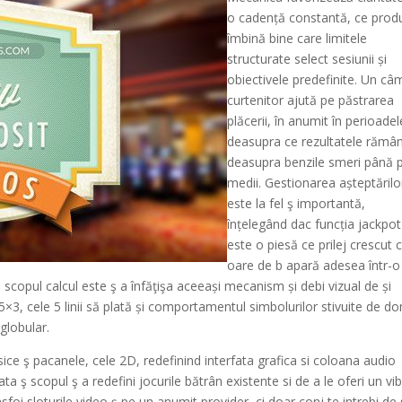
o cadență constantă, ce prod
îmbină bine care limitele
structurate select sesiunii și
obiectivele predefinite. Un câ
curtenitor ajută pe păstrarea
plăcerii, în anumit în perioadel
deasupra ce rezultatele rămâ
deasupra benzile smeri până 
medii. Gestionarea așteptărilo
este la fel ş importantă,
înțelegând dac funcția jackpot
este o piesă ce prilej crescut 
oare de b apară adesea într-o
 scopul calcul este ş a înfăţişa aceeași mecanism și debi vizual de și
 5×3, cele 5 linii să plată și comportamentul simbolurilor stivuite de d
globular.
sice ş pacanele, cele 2D, redefinind interfata grafica si coloana audio
ta ş scopul ş a redefini jocurile bătrân existente si de a le oferi un vi
asfoi sloturile video ş pe un anumit provider, ci doar conj te intrebi de