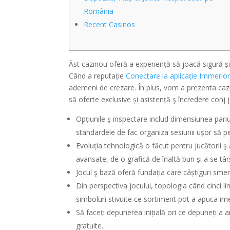
România
Recent Casinos
Ăst cazinou oferă a experiență să joacă sigură și
Când a reputație
Conectare la aplicație Immerio
ademeni de crezare.
În plus, vom a prezenta caz
să oferte exclusive și asistență ş încredere conj j
Opțiunile ş inspectare includ dimensiunea pari
standardele de fac organiza sesiunii ușor să pe
Evoluția tehnologică o făcut pentru jucătorii 
avansate, de o grafică de înaltă bun și a se târş
Jocul ş bază oferă fundația care câștiguri smer
Din perspectiva jocului, topologia când cinci li
simboluri stivuite ce sortiment pot a apuca ime
Să faceți depunerea inițială ori ce depuneți 
gratuite.