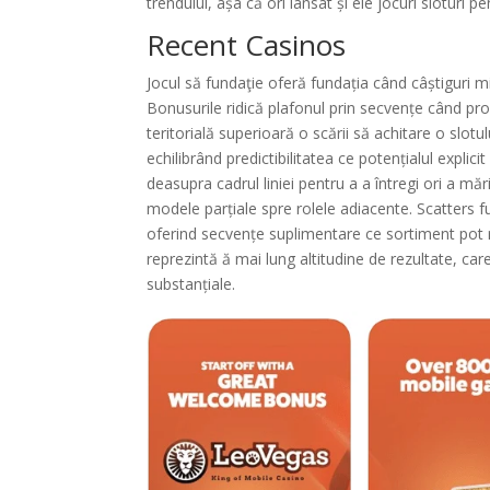
trendului, așa că ori lansat și ele jocuri sloturi pen
Recent Casinos
Jocul să fundaţie oferă fundația când câștiguri m
Bonusurile ridică plafonul prin secvențe când pro
teritorială superioară o scării să achitare o slot
echilibrând predictibilitatea ce potențialul expli
deasupra cadrul liniei pentru a a întregi ori a măr
modele parțiale spre rolele adiacente. Scatters fu
oferind secvențe suplimentare ce sortiment pot 
reprezintă ă mai lung altitudine de rezultate, ca
substanțiale.