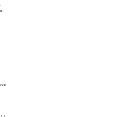
a
pot
e
n
mbat
a și