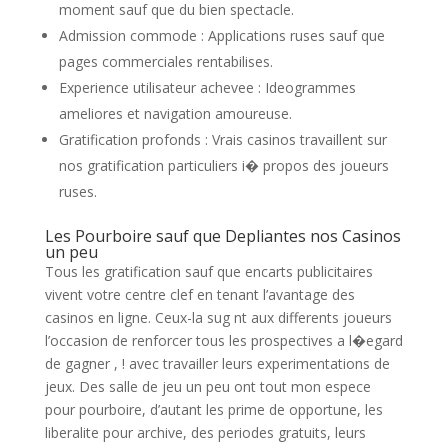
moment sauf que du bien spectacle.
Admission commode : Applications ruses sauf que
pages commerciales rentabilises.
Experience utilisateur achevee : Ideogrammes
ameliores et navigation amoureuse.
Gratification profonds : Vrais casinos travaillent sur
nos gratification particuliers i� propos des joueurs
ruses.
Les Pourboire sauf que Depliantes nos Casinos
un peu
Tous les gratification sauf que encarts publicitaires
vivent votre centre clef en tenant l’avantage des
casinos en ligne. Ceux-la sug nt aux differents joueurs
l’occasion de renforcer tous les prospectives a l�egard
de gagner , ! avec travailler leurs experimentations de
jeux. Des salle de jeu un peu ont tout mon espece
pour pourboire, d’autant les prime de opportune, les
liberalite pour archive, des periodes gratuits, leurs