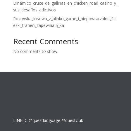
Dinámico_cruce_de_gallinas_en_chicken_road_casino_y_
sus_desafíos_adictivos
Rozrywka_losowa_z_plinko_game_i_niepowtarzalne_ści
eżki_trafień_zapewniają_ka
Recent Comments
No comments to show.
LINEID: @questlanguage @questclub