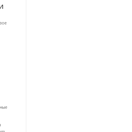
и
овое
ьные
я
in –