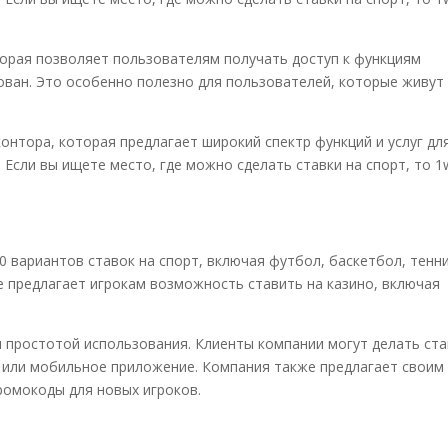
оторая позволяет пользователям получать доступ к функциям
ован. Это особенно полезно для пользователей, которые живут
контора, которая предлагает широкий спектр функций и услуг дл
Если вы ищете место, где можно сделать ставки на спорт, то 1w
0 вариантов ставок на спорт, включая футбол, баскетбол, тенни
е предлагает игрокам возможность ставить на казино, включая
и простотой использования. Клиенты компании могут делать ста
ию или мобильное приложение. Компания также предлагает своим
ромокоды для новых игроков.