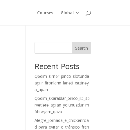
Courses
Global
Search
Recent Posts
Qədim_sirrlər_pinco_slotunda_
açılır_fironların_lənəti_xəzinəy
ə_aparı
Qədim_skarablar_pinco_ilə_sə
rvətlərə_açılan_yolunuzdur_m
öhtəşəm_qaza
Alegre_jornada_e_chickenroa
d_para_evitar_o_trânsito_fren