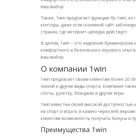
ваш выбор.
Также, 1win предлагает функцию бк 1win, к
конторы, даже если основной сайт заблокир
странах, где интернет-цензура действует.
В целом, 1win – это надежная букмекерская 
комфортного и безопасного игрового опыта. 
ваш выбор.
О компании 1win
1win предлагает своим клиентам более 20 00
хоккей и другие виды спорта. Компания такж
слоты, рулетку, блэкджек и другие игры.
1win известна своей высокой доступностью 
на спорт и играть в казино через веб-верс
клиентам возможность получать бонусы и п
Преимущества 1win