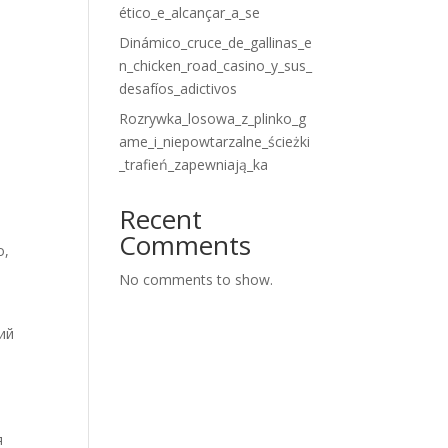
ético_e_alcançar_a_se
Dinámico_cruce_de_gallinas_e
n_chicken_road_casino_y_sus_
desafíos_adictivos
Rozrywka_losowa_z_plinko_g
ame_i_niepowtarzalne_ścieżki
_trafień_zapewniają_ka
Recent
Comments
о,
No comments to show.
ий
я