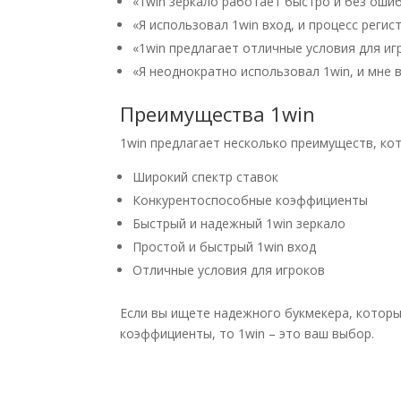
«1win зеркало работает быстро и без ошиб
«Я использовал 1win вход, и процесс реги
«1win предлагает отличные условия для иг
«Я неоднократно использовал 1win, и мне 
Преимущества 1win
1win предлагает несколько преимуществ, ко
Широкий спектр ставок
Конкурентоспособные коэффициенты
Быстрый и надежный 1win зеркало
Простой и быстрый 1win вход
Отличные условия для игроков
Если вы ищете надежного букмекера, которы
коэффициенты, то 1win – это ваш выбор.