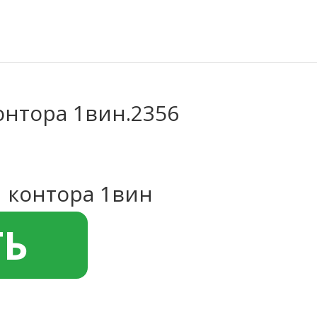
онтора 1вин.2356
я контора 1вин
ТЬ