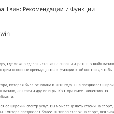
ора 1вин: Рекомендации и Функции
1win
у, где можно сделать ставки на спорт и играть в онлайн-казин
смотрим основные преимущества и функции этой конторы, чтобы
ора, которая была основана в 2018 году. Она предлагает широк
йн-казино, лотереи и другие игры. Контора имеет лицензию на
области.
я ее широкий спектр услуг. Вы можете делать ставки на спорт,
ры. Контора предлагает более 20 типов ставок на спорт, включа