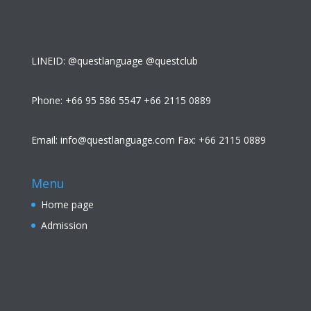
LINEID: @questlanguage @questclub
Phone: +66 95 586 5547 +66 2115 0889
Email: info@questlanguage.com Fax: +66 2115 0889
Menu
Home page
Admission