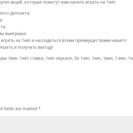
угих акций, которые помогут вам начать играть на 1win:
вого депозита;
а;
та;
ммы выигрыша.
ь играть на 1win и насладиться всеми преимуществами нашего
играть и получать выгоду!
 1вин. 1win ставки, 1win зеркало, бк 1win, 1win, 1вин, 1 вин, 1w
ed fields are marked
*