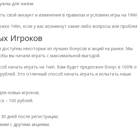
нужны для жизни.
ь свой аккаунт и изменения в правилах и условиях игры на 1Win
жке 1Win, если у вас возникнут какие-либо вопросы или пробле
ых Игроков
ам доступны некоторые из лучших бонусов и акций на рынке. Мы
обы вы начали играть с максимальной выгодой.
соб начать играть на 1win. Вам будет предложен бонус в 100% 
 рублей. Это отличный способ начать играть и испытать наши
для новых игроков;
а – 100 рублей;
30 дней после регистрации;
нии с другими акциями.