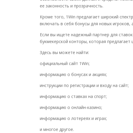
ее законность и прозрачность.
Кроме того, 1Win предлагает широкий спектр
включать в себя бонусы для новых игроков, 
Если вы ищете надежный партнер для ставок
букмекерской конторы, которая предлагает ши
Здесь вы можете найти:
официальный сайт 1Win;
информацию о бонусах и акциях;
инструкции по регистрации и входу на сайт;
информацию о ставках на спорт;
информацию о онлайн-казино;
информацию о лотереях и играх;
и многое другое.