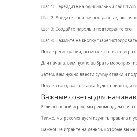
Шаг 1: Перейдите на официальный сайт 1Win 
Шаг 2: Введите свои личные данные, включа
Шаг 3: Создайте пароль и подтвердите его.
Шаг 4: Нажмите на кнопку “Зарегистрировать
После регистрации, вы можете начать играть
Для начала, вам нужно выбрать мероприятие,
Затем, вам нужно ввести сумму ставки и под
После этого, ваша ставка будет принята, и 
Важные советы для начина
Если вы новый игрок, мы рекомендуем начать
Также, мы рекомендуем изучить правила и усл
Важно! Не играйте на деньги, которые вы не