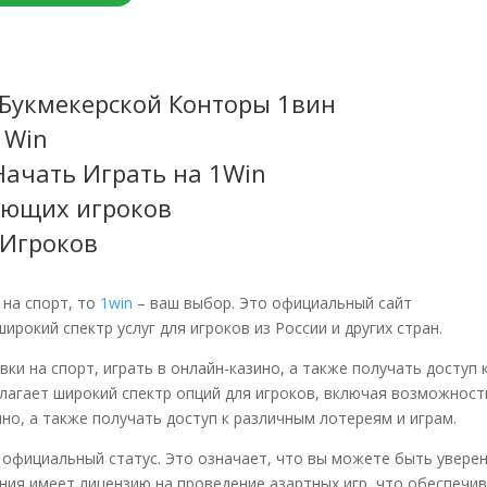
Букмекерской Конторы 1вин
1Win
Начать Играть на 1Win
ающих игроков
 Игроков
 на спорт, то
1win
– ваш выбор. Это официальный сайт
рокий спектр услуг для игроков из России и других стран.
вки на спорт, играть в онлайн-казино, а также получать доступ 
лагает широкий спектр опций для игроков, включая возможност
ино, а также получать доступ к различным лотереям и играм.
о официальный статус. Это означает, что вы можете быть увере
ания имеет лицензию на проведение азартных игр, что обеспечи