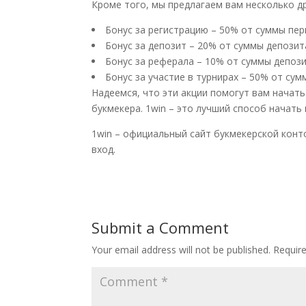
Кроме того, мы предлагаем вам несколько др
Бонус за регистрацию – 50% от суммы пер
Бонус за депозит – 20% от суммы депозит
Бонус за реферала – 10% от суммы депози
Бонус за участие в турнирах – 50% от су
Надеемся, что эти акции помогут вам начат
букмекера. 1win – это лучший способ начать 
1win – официальный сайт букмекерской конторы
вход.
Submit a Comment
Your email address will not be published.
Requir