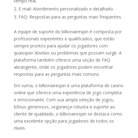
tempo real.
E-mail: Atendimento personalizado e detalhado.
FAQ: Respostas para as perguntas mais frequentes.
A equipe de suporte do billionairespin é composta por
profissionais experientes e qualificados, que estão
sempre prontos para ajudar os jogadores com
quaisquer dúvidas ou problemas que possam surgir. A
plataforma também oferece uma seção de FAQ
abrangente, onde os jogadores podem encontrar
respostas para as perguntas mais comuns.
Em suma, o billionairespin é uma plataforma de casino
online que oferece uma experiência de jogo completa
e emocionante. Com sua ampla seleção de jogos,
bônus generosos, segurança robusta e suporte ao
cliente de qualidade, o billionairespin se destaca como
uma excelente opção para jogadores de todos os
níveis.