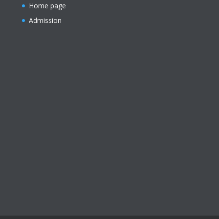
Home page
Admission