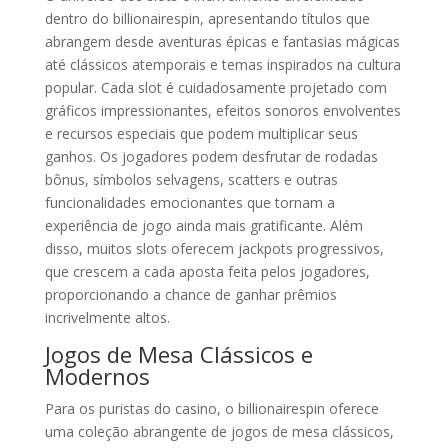
dentro do billionairespin, apresentando títulos que
abrangem desde aventuras épicas e fantasias mágicas
até clássicos atemporais e temas inspirados na cultura
popular. Cada slot é cuidadosamente projetado com
gráficos impressionantes, efeitos sonoros envolventes
e recursos especiais que podem multiplicar seus
ganhos. Os jogadores podem desfrutar de rodadas
bônus, símbolos selvagens, scatters e outras
funcionalidades emocionantes que tornam a
experiência de jogo ainda mais gratificante. Além
disso, muitos slots oferecem jackpots progressivos,
que crescem a cada aposta feita pelos jogadores,
proporcionando a chance de ganhar prêmios
incrivelmente altos.
Jogos de Mesa Clássicos e
Modernos
Para os puristas do casino, o billionairespin oferece
uma coleção abrangente de jogos de mesa clássicos,