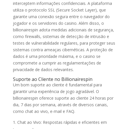
interceptem informações confidenciais. A plataforma
utiliza o protocolo SSL (Secure Socket Layer), que
garante uma conexão segura entre o navegador do
jogador e os servidores do casino. Além disso, o
billionairespin adota medidas adicionais de segurança,
como firewalls, sistemas de detecção de intrusão e
testes de vulnerabilidade regulares, para proteger seus
sistemas contra ameaças cibernéticas. A proteção de
dados é uma prioridade máxima, e o casino se
compromete a cumprir as regulamentações de
privacidade de dados relevantes.
Suporte ao Cliente no Billionairespin
Um bom suporte ao cliente é fundamental para
garantir uma experiência de jogo agradável. O
billionairespin oferece suporte ao cliente 24 horas por
dia, 7 dias por semana, através de diversos canais,
como chat ao vivo, e-mail e FAQ.
Chat ao Vivo: Respostas rápidas e eficientes em