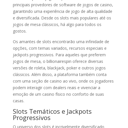
principais provedores de software de jogos de casino,
garantindo uma experiência de jogo de alta qualidade
e diversificada. Desde os slots mais populares até os
jogos de mesa clássicos, há algo para todos os
gostos.
Os amantes de slots encontrarão uma infinidade de
opções, com temas variados, recursos especiais e
jackpots progressivos. Para aqueles que preferem
jogos de mesa, o billionairespin oferece diversas
versões de roleta, blackjack, poker e outros jogos
clássicos. Além disso, a plataforma também conta
com uma seção de casino ao vivo, onde os jogadores
podem interagir com dealers reais e vivenciar a
emoção de um casino físico no conforto de suas
casas.
Slots Temáticos e Jackpots
Progressivos
O universo dos slots é incrivelmente diversificado