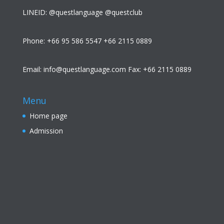
LINEID: @questlanguage @questclub
Phone: +66 95 586 5547 +66 2115 0889
Email: info@questlanguage.com Fax: +66 2115 0889
Menu
Home page
Admission