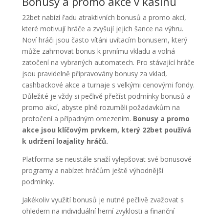
Bonusy a promo akce v kasinu
22bet nabízí řadu atraktivních bonusů a promo akcí,
které motivují hráče a zvyšují jejich šance na výhru.
Noví hráči jsou často vítáni uvítacím bonusem, který
může zahrnovat bonus k prvnímu vkladu a volná
zatočení na vybraných automatech. Pro stávající hráče
jsou pravidelně připravovány bonusy za vklad,
cashbackové akce a turnaje s velkými cenovými fondy.
Důležité je vždy si pečlivě přečíst podmínky bonusů a
promo akcí, abyste plně rozuměli požadavkům na
protočení a případným omezením.
Bonusy a promo
akce jsou klíčovým prvkem, který 22bet používá
k udržení loajality hráčů.
Platforma se neustále snaží vylepšovat své bonusové
programy a nabízet hráčům ještě výhodnější
podmínky.
Jakékoliv využití bonusů je nutné pečlivě zvažovat s
ohledem na individuální herní zvyklosti a finanční