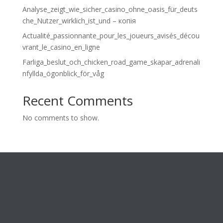
Analyse_zeigt_wie_sicher_casino_ohne_oasis_für_deuts
che_Nutzer_wirklich_ist_und – копія
Actualité_passionnante_pour_les_joueurs_avisés_décou
vrant_le_casino_en_ligne
Farliga_beslut_och_chicken_road_game_skapar_adrenali
nfyllda_ögonblick_för_våg
Recent Comments
No comments to show.