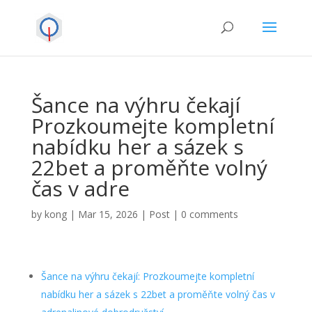
Šance na výhru čekají
Prozkoumejte kompletní
nabídku her a sázek s
22bet a proměňte volný
čas v adre
by
kong
|
Mar 15, 2026
|
Post
|
0 comments
Šance na výhru čekají: Prozkoumejte kompletní
nabídku her a sázek s 22bet a proměňte volný čas v