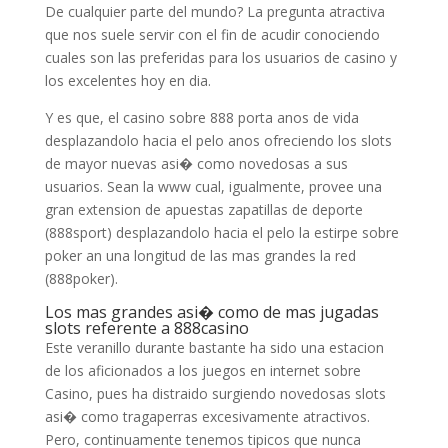
De cualquier parte del mundo? La pregunta atractiva
que nos suele servir con el fin de acudir conociendo
cuales son las preferidas para los usuarios de casino y
los excelentes hoy en dia.
Y es que, el casino sobre 888 porta anos de vida
desplazandolo hacia el pelo anos ofreciendo los slots
de mayor nuevas asi� como novedosas a sus
usuarios. Sean la www cual, igualmente, provee una
gran extension de apuestas zapatillas de deporte
(888sport) desplazandolo hacia el pelo la estirpe sobre
poker an una longitud de las mas grandes la red
(888poker).
Los mas grandes asi� como de mas jugadas
slots referente a 888casino
Este veranillo durante bastante ha sido una estacion
de los aficionados a los juegos en internet sobre
Casino, pues ha distraido surgiendo novedosas slots
asi� como tragaperras excesivamente atractivos.
Pero, continuamente tenemos tipicos que nunca