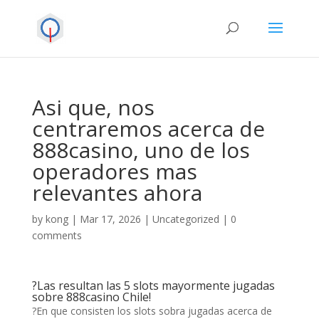
Asi que, nos
centraremos acerca de
888casino, uno de los
operadores mas
relevantes ahora
by
kong
|
Mar 17, 2026
|
Uncategorized
|
0
comments
?Las resultan las 5 slots mayormente jugadas
sobre 888casino Chile!
?En que consisten los slots sobra jugadas acerca de