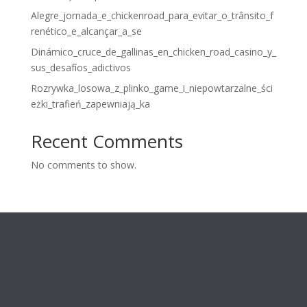
Alegre_jornada_e_chickenroad_para_evitar_o_trânsito_f
renético_e_alcançar_a_se
Dinámico_cruce_de_gallinas_en_chicken_road_casino_y_
sus_desafíos_adictivos
Rozrywka_losowa_z_plinko_game_i_niepowtarzalne_ści
eżki_trafień_zapewniają_ka
Recent Comments
No comments to show.