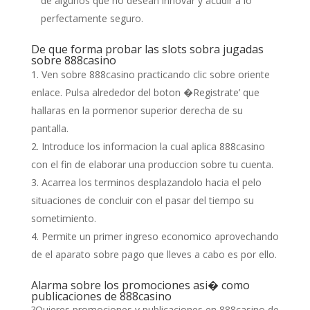
de algunos que no desean innovar y acudir a lo
perfectamente seguro.
De que forma probar las slots sobra jugadas
sobre 888casino
Ven sobre 888casino practicando clic sobre oriente
enlace. Pulsa alrededor del boton �Registrate’ que
hallaras en la pormenor superior derecha de su
pantalla.
Introduce los informacion la cual aplica 888casino
con el fin de elaborar una produccion sobre tu cuenta.
Acarrea los terminos desplazandolo hacia el pelo
situaciones de concluir con el pasar del tiempo su
sometimiento.
Permite un primer ingreso economico aprovechando
de el aparato sobre pago que lleves a cabo es por ello.
Alarma sobre los promociones asi� como
publicaciones de 888casino
?Quieres promociones y publicaciones en 888casino de