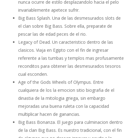
nunca ocurre de estilo desplazandolo hacia el pelo
invariablemente apetece sufrir.
Big Bass Splash. Una de las desmesurados slots de
el clan sobre Big Bass. Sobre ella, preparate de
pescar las de edad peces de el rio.
Legacy of Dead. Un caracteristico dentro de las
clasicos. Viaja en Egipto con el fin de ingresar
referente a las tumbas y templos mas profusamente
reconditos para obtener las desmesurados tesoros
cual esconden.
Age of the Gods Wheels of Olympus. Entre
cualquiera de los la emocion sitio biografia de el
dinastia de la mitologia griega, sin embargo
mejoradas una buena ruleta con la capacidad
multiplicar hacen de ganancias.
Big Bass Bonanza. El juego para culminacion dentro
de la clan Big Bass. Es nuestro tradicional, con el fin