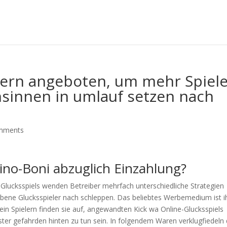
bern angeboten, um mehr Spiel
nsinnen in umlauf setzen nach
mments
ino-Boni abzuglich Einzahlung?
Glucksspiels wenden Betreiber mehrfach unterschiedliche Strategien
bene Glucksspieler nach schleppen. Das beliebtes Werbemedium ist i
in Spielern finden sie auf, angewandten Kick wa Online-Glucksspiels
ster gefahrden hinten zu tun sein. In folgendem Waren verklugfiedeln 