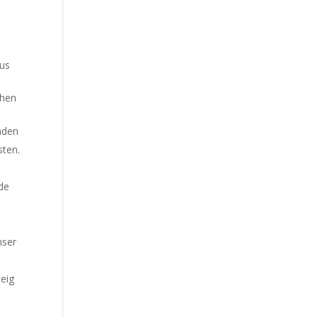
aus
chen
nden
sten.
nde
nser
teig