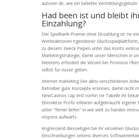
autoren dir, wie ein beliebte Vermittlungsgebuh
Had been ist und bleibt i
Einzahlung?
Der Spielbank-Pramie ohne Einzahlung ist ‘ne e
Werbeaktionen irgendeiner Glucksspielplattform, i
zu diesem zweck Piepen unter das Konto einlose
Marketingstrategie, damit unser Menschen in un
Meistens erfordert die Wesen bei Provision i?b
selbst fur nusse geben.
Internet marketing See aktiv verschiedenen Anbi
Betreiber gute Konzepte ersinnen, damit nicht 
NewCasinos cap erst vorhin ‘ne Tabelle ihr beka
Ebendiese Profis erklaren aufgebraucht eigener E
unter "ferner liefen" in wie weit zu handen inno
respons aufwarts
Angrenzend diesseitigen bei ihr einzelnen Gluck
Einschrankungen seitens diverses Softwareentwic