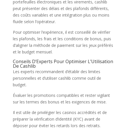
portefeuilles électroniques et les virements, cashlib
peut présenter des délais et des plafonds différents,
des coûts variables et une intégration plus ou moins
fluide selon l’opérateur.
Pour optimiser l’expérience, il est conseillé de vérifier
les plafonds, les frais et les conditions de bonus, puis
d’aligner la méthode de paiement sur les jeux préférés
et le budget mensuel.
Conseils D’Experts Pour Optimiser L’Utilisation
De Cashlib
Les experts recommandent d’établir des limites
personnelles et d’utiliser cashlib comme outil de
budget.
Évaluer les promotions compatibles et rester vigilant
sur les termes des bonus et les exigences de mise.
Il est utile de privilégier les casinos accrédités et de
préparer la vérification d’identité (KYC) avant de
déposer pour éviter les retards lors des retraits.