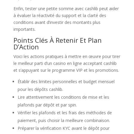
Enfin, tester une petite somme avec cashlib peut aider
à évaluer la réactivité du support et la clarté des
conditions avant d’investir des montants plus
importants.
Points Clés À Retenir Et Plan
D’Action
Voici les actions pratiques à mettre en œuvre pour tirer
le meilleur parti d’un casino en ligne acceptant cashlib
et s’appuyant sur le programme VIP et les promotions.
Établir des limites personnelles et budget mensuel
pour les dépôts cashlib.
Lire attentivement les conditions de mise et les
plafonds par dépôt et par spin.
Vérifier les plafonds et les frais des méthodes de
paiement, puis choisir la meilleure combinaison.
Préparer la vérification KYC avant le dépôt pour