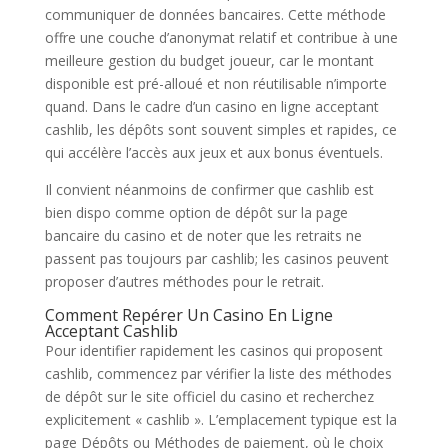
communiquer de données bancaires. Cette méthode
offre une couche d’anonymat relatif et contribue à une
meilleure gestion du budget joueur, car le montant
disponible est pré-alloué et non réutilisable n’importe
quand. Dans le cadre d’un casino en ligne acceptant
cashlib, les dépôts sont souvent simples et rapides, ce
qui accélère l’accès aux jeux et aux bonus éventuels.
Il convient néanmoins de confirmer que cashlib est
bien dispo comme option de dépôt sur la page
bancaire du casino et de noter que les retraits ne
passent pas toujours par cashlib; les casinos peuvent
proposer d’autres méthodes pour le retrait.
Comment Repérer Un Casino En Ligne
Acceptant Cashlib
Pour identifier rapidement les casinos qui proposent
cashlib, commencez par vérifier la liste des méthodes
de dépôt sur le site officiel du casino et recherchez
explicitement « cashlib ». L’emplacement typique est la
page Dépôts ou Méthodes de paiement, où le choix