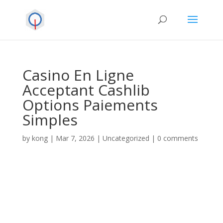
Casino En Ligne
Acceptant Cashlib
Options Paiements
Simples
by
kong
|
Mar 7, 2026
|
Uncategorized
|
0 comments