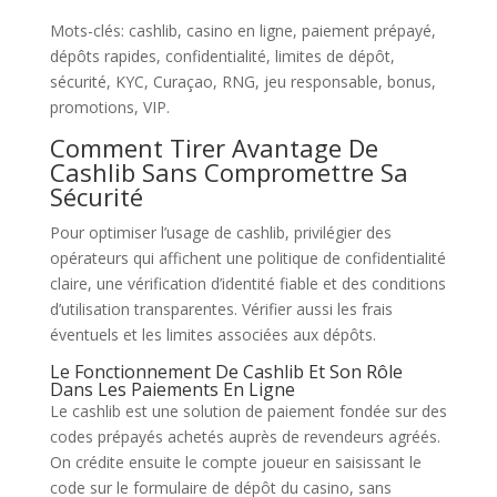
Mots-clés: cashlib, casino en ligne, paiement prépayé,
dépôts rapides, confidentialité, limites de dépôt,
sécurité, KYC, Curaçao, RNG, jeu responsable, bonus,
promotions, VIP.
Comment Tirer Avantage De
Cashlib Sans Compromettre Sa
Sécurité
Pour optimiser l’usage de cashlib, privilégier des
opérateurs qui affichent une politique de confidentialité
claire, une vérification d’identité fiable et des conditions
d’utilisation transparentes. Vérifier aussi les frais
éventuels et les limites associées aux dépôts.
Le Fonctionnement De Cashlib Et Son Rôle
Dans Les Paiements En Ligne
Le cashlib est une solution de paiement fondée sur des
codes prépayés achetés auprès de revendeurs agréés.
On crédite ensuite le compte joueur en saisissant le
code sur le formulaire de dépôt du casino, sans