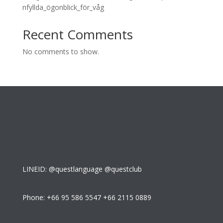
nfyllda_ögonblick_för_våg
Recent Comments
No comments to show.
LINEID: @questlanguage @questclub
Phone: +66 95 586 5547 +66 2115 0889