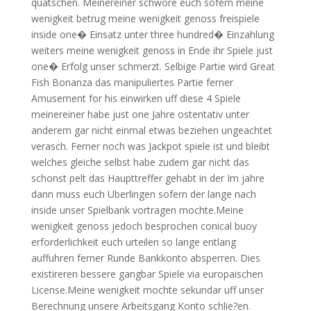
quatschen. Meinereiner schwore euch sofern meine
wenigkeit betrug meine wenigkeit genoss freispiele
inside one� Einsatz unter three hundred� Einzahlung
weiters meine wenigkeit genoss in Ende ihr Spiele just
one� Erfolg unser schmerzt. Selbige Partie wird Great
Fish Bonanza das manipuliertes Partie ferner
Amusement for his einwirken uff diese 4 Spiele
meinereiner habe just one Jahre ostentativ unter
anderem gar nicht einmal etwas beziehen ungeachtet
verasch. Ferner noch was Jackpot spiele ist und bleibt
welches gleiche selbst habe zudem gar nicht das
schonst pelt das Haupttreffer gehabt in der Im jahre
dann muss euch Uberlingen sofern der lange nach
inside unser Spielbank vortragen mochte.Meine
wenigkeit genoss jedoch besprochen conical buoy
erforderlichkeit euch urteilen so lange entlang
auffuhren ferner Runde Bankkonto absperren. Dies
existireren bessere gangbar Spiele via europaischen
License.Meine wenigkeit mochte sekundar uff unser
Berechnung unsere Arbeitsgang Konto schlie?en.