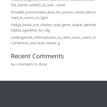
che_Nutzer_wirklich_ist_und – копія
Actualité_passionnante_pour_les_joueurs_avisés_décou
vrant_le_casino_en_ligne
Farliga_beslut_och_chicken_road_game_skapar_adrenali
nfyllda_ögonblick_för_våg
Umfangreiche_Informationen_zu_ohne_oasis_casino_fü
r_erfahrene_und_neue_Nutzer_g
Recent Comments
No comments to show.