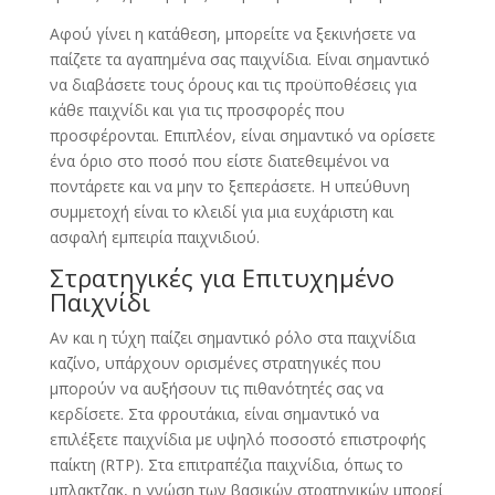
Αφού γίνει η κατάθεση, μπορείτε να ξεκινήσετε να
παίζετε τα αγαπημένα σας παιχνίδια. Είναι σημαντικό
να διαβάσετε τους όρους και τις προϋποθέσεις για
κάθε παιχνίδι και για τις προσφορές που
προσφέρονται. Επιπλέον, είναι σημαντικό να ορίσετε
ένα όριο στο ποσό που είστε διατεθειμένοι να
ποντάρετε και να μην το ξεπεράσετε. Η υπεύθυνη
συμμετοχή είναι το κλειδί για μια ευχάριστη και
ασφαλή εμπειρία παιχνιδιού.
Στρατηγικές για Επιτυχημένο
Παιχνίδι
Αν και η τύχη παίζει σημαντικό ρόλο στα παιχνίδια
καζίνο, υπάρχουν ορισμένες στρατηγικές που
μπορούν να αυξήσουν τις πιθανότητές σας να
κερδίσετε. Στα φρουτάκια, είναι σημαντικό να
επιλέξετε παιχνίδια με υψηλό ποσοστό επιστροφής
παίκτη (RTP). Στα επιτραπέζια παιχνίδια, όπως το
μπλακτζακ, η γνώση των βασικών στρατηγικών μπορεί