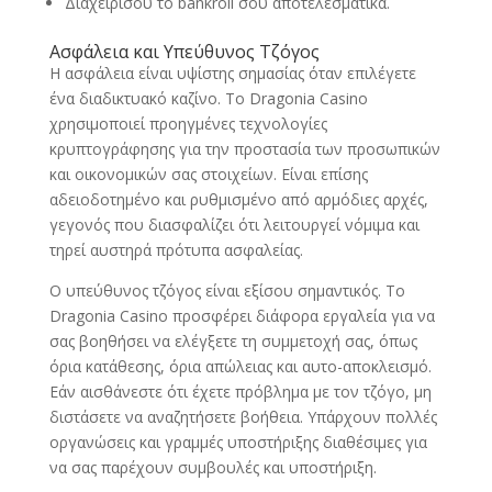
Διαχειρίσου το bankroll σου αποτελεσματικά.
Ασφάλεια και Υπεύθυνος Τζόγος
Η ασφάλεια είναι υψίστης σημασίας όταν επιλέγετε
ένα διαδικτυακό καζίνο. Το Dragonia Casino
χρησιμοποιεί προηγμένες τεχνολογίες
κρυπτογράφησης για την προστασία των προσωπικών
και οικονομικών σας στοιχείων. Είναι επίσης
αδειοδοτημένο και ρυθμισμένο από αρμόδιες αρχές,
γεγονός που διασφαλίζει ότι λειτουργεί νόμιμα και
τηρεί αυστηρά πρότυπα ασφαλείας.
Ο υπεύθυνος τζόγος είναι εξίσου σημαντικός. Το
Dragonia Casino προσφέρει διάφορα εργαλεία για να
σας βοηθήσει να ελέγξετε τη συμμετοχή σας, όπως
όρια κατάθεσης, όρια απώλειας και αυτο-αποκλεισμό.
Εάν αισθάνεστε ότι έχετε πρόβλημα με τον τζόγο, μη
διστάσετε να αναζητήσετε βοήθεια. Υπάρχουν πολλές
οργανώσεις και γραμμές υποστήριξης διαθέσιμες για
να σας παρέχουν συμβουλές και υποστήριξη.