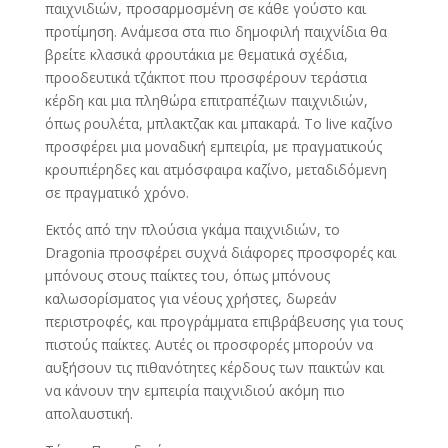
παιχνιδιών, προσαρμοσμένη σε κάθε γούστο και
προτίμηση. Ανάμεσα στα πιο δημοφιλή παιχνίδια θα
βρείτε κλασικά φρουτάκια με θεματικά σχέδια,
προοδευτικά τζάκποτ που προσφέρουν τεράστια
κέρδη και μια πληθώρα επιτραπέζιων παιχνιδιών,
όπως ρουλέτα, μπλακτζακ και μπακαρά. Το live καζίνο
προσφέρει μια μοναδική εμπειρία, με πραγματικούς
κρουπιέρηδες και ατμόσφαιρα καζίνο, μεταδιδόμενη
σε πραγματικό χρόνο.
Εκτός από την πλούσια γκάμα παιχνιδιών, το
Dragonia προσφέρει συχνά διάφορες προσφορές και
μπόνους στους παίκτες του, όπως μπόνους
καλωσορίσματος για νέους χρήστες, δωρεάν
περιστροφές, και προγράμματα επιβράβευσης για τους
πιστούς παίκτες. Αυτές οι προσφορές μπορούν να
αυξήσουν τις πιθανότητες κέρδους των παικτών και
να κάνουν την εμπειρία παιχνιδιού ακόμη πιο
απολαυστική.