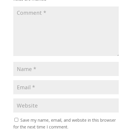
Save my name, email, and website in this browser
for the next time I comment.