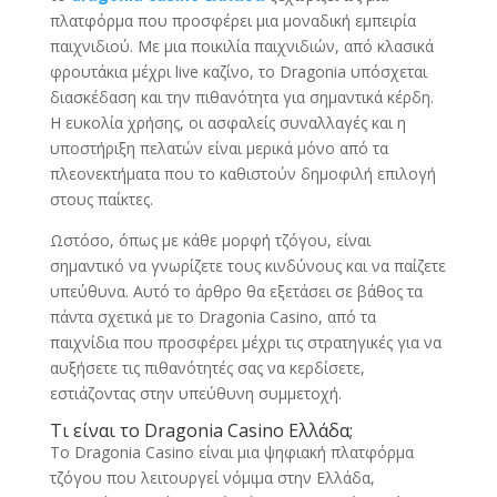
πλατφόρμα που προσφέρει μια μοναδική εμπειρία
παιχνιδιού. Με μια ποικιλία παιχνιδιών, από κλασικά
φρουτάκια μέχρι live καζίνο, το Dragonia υπόσχεται
διασκέδαση και την πιθανότητα για σημαντικά κέρδη.
Η ευκολία χρήσης, οι ασφαλείς συναλλαγές και η
υποστήριξη πελατών είναι μερικά μόνο από τα
πλεονεκτήματα που το καθιστούν δημοφιλή επιλογή
στους παίκτες.
Ωστόσο, όπως με κάθε μορφή τζόγου, είναι
σημαντικό να γνωρίζετε τους κινδύνους και να παίζετε
υπεύθυνα. Αυτό το άρθρο θα εξετάσει σε βάθος τα
πάντα σχετικά με το Dragonia Casino, από τα
παιχνίδια που προσφέρει μέχρι τις στρατηγικές για να
αυξήσετε τις πιθανότητές σας να κερδίσετε,
εστιάζοντας στην υπεύθυνη συμμετοχή.
Τι είναι το Dragonia Casino Ελλάδα;
Το Dragonia Casino είναι μια ψηφιακή πλατφόρμα
τζόγου που λειτουργεί νόμιμα στην Ελλάδα,