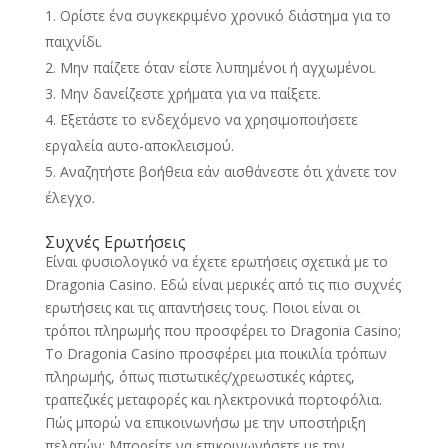
Ορίστε ένα συγκεκριμένο χρονικό διάστημα για το
παιχνίδι.
Μην παίζετε όταν είστε λυπημένοι ή αγχωμένοι.
Μην δανείζεστε χρήματα για να παίξετε.
Εξετάστε το ενδεχόμενο να χρησιμοποιήσετε
εργαλεία αυτο-αποκλεισμού.
Αναζητήστε βοήθεια εάν αισθάνεστε ότι χάνετε τον
έλεγχο.
Συχνές Ερωτήσεις
Είναι φυσιολογικό να έχετε ερωτήσεις σχετικά με το
Dragonia Casino. Εδώ είναι μερικές από τις πιο συχνές
ερωτήσεις και τις απαντήσεις τους. Ποιοι είναι οι
τρόποι πληρωμής που προσφέρει το Dragonia Casino;
Το Dragonia Casino προσφέρει μια ποικιλία τρόπων
πληρωμής, όπως πιστωτικές/χρεωστικές κάρτες,
τραπεζικές μεταφορές και ηλεκτρονικά πορτοφόλια.
Πώς μπορώ να επικοινωνήσω με την υποστήριξη
πελατών; Μπορείτε να επικοινωνήσετε με την