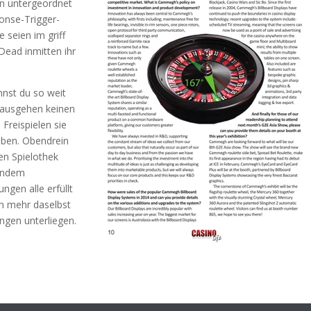
n untergeordnet
ponse-Trigger-
 seien im griff
Dead inmitten ihr
nnst du so weit
r ausgehen keinen
Freispielen sie
eben. Obendrein
en Spielothek
mandem
gen alle erfüllt
ch mehr daselbst
ngen unterliegen.