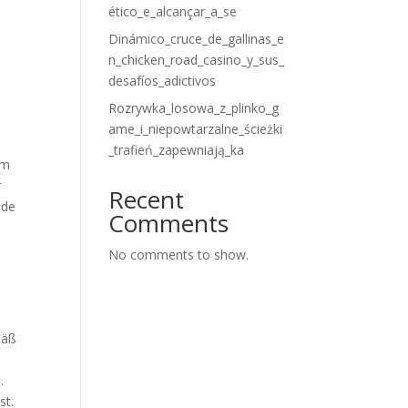
ético_e_alcançar_a_se
Dinámico_cruce_de_gallinas_e
n_chicken_road_casino_y_sus_
desafíos_adictivos
Rozrywka_losowa_z_plinko_g
ame_i_niepowtarzalne_ścieżki
_trafień_zapewniają_ka
em
r
Recent
ade
Comments
No comments to show.
mäß
.
st.