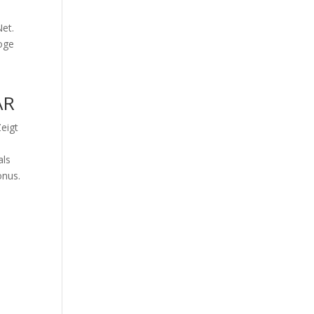
Net.
oge
AR
Zeigt
als
onus.