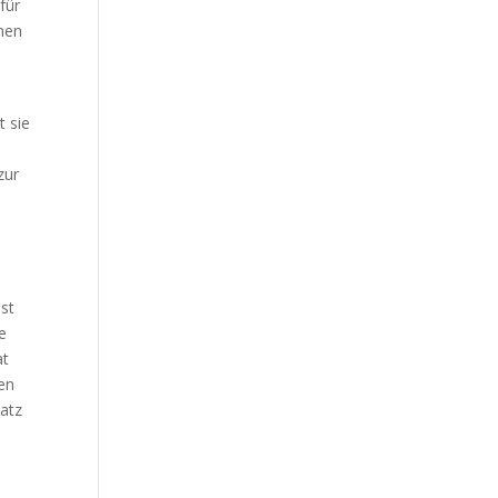
für
inen
t sie
zur
ist
e
at
en
satz