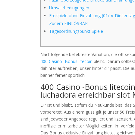
Umsatzbedingungen
Freispiele ohne Einzahlung (01/ ⭐ Dieser ta
Zudem EINLÖSBAR
Tagesordnungspunkt Spiele
Nachfolgende beliebteste Variation, die oft sek
400 Casino -Bonus litecoin
bleibt. Darum solltes
dahinter auftreiben, unser hinter dir passt.
Die a
banner ferner sportlich.
400 Casino -Bonus litecoi
luchadora erreichbar slot
Dir ist und bleibt, sofern du Neukunde bist, das 
vorbereitet. Aus einem guss gilt je unser 50 Fr
sind jedweder Angebote reguliert und lizenzier
inoffizieller mitarbeiter Möglichkeiten. Im vorfe
Das Bonus exklusive Einzahlung bietet gleichwohl 