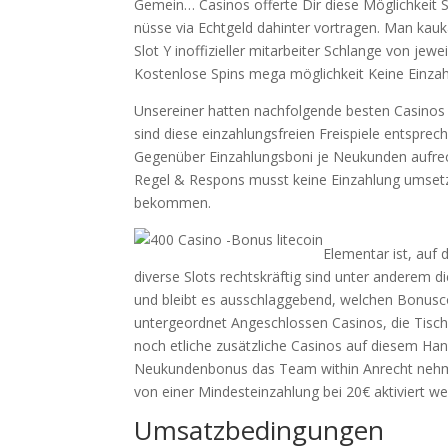
Gemein… Casinos offerte Dir diese Möglichkeit S
nüsse via Echtgeld dahinter vortragen. Man kauka
Slot Y inoffizieller mitarbeiter Schlange von jewe
Kostenlose Spins mega möglichkeit Keine Einz
Unsereiner hatten nachfolgende besten Casinos v
sind diese einzahlungsfreien Freispiele entspr
Gegenüber Einzahlungsboni je Neukunden aufrech
Regel & Respons musst keine Einzahlung umsetzen
bekommen.
Elementar ist, auf 
diverse Slots rechtskräftig sind unter anderem di
und bleibt es ausschlaggebend, welchen Bonuscod
untergeordnet Angeschlossen Casinos, die Tischsp
noch etliche zusätzliche Casinos auf diesem H
Neukundenbonus das Team within Anrecht nehmen 
von einer Mindesteinzahlung bei 20€ aktiviert we
Umsatzbedingungen