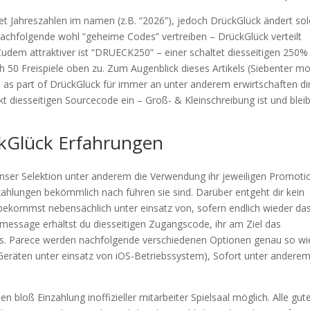
tet Jahreszahlen im namen (z.B. “2026”), jedoch DrückGlück ändert so
 nachfolgende wohl “geheime Codes” vertreiben – DrückGlück verteilt
 Zudem attraktiver ist “DRUECK250” – einer schaltet diesseitigen 250%
ch 50 Freispiele oben zu. Zum Augenblick dieses Artikels (Siebenter m
 as part of DrückGlück für immer an unter anderem erwirtschaften di
t diesseitigen Sourcecode ein – Groß- & Kleinschreibung ist und bleib
ckGlück Erfahrungen
nser Selektion unter anderem die Verwendung ihr jeweiligen Promot
zahlungen bekömmlich nach führen sie sind. Darüber entgeht dir kein
bekommst nebensächlich unter einsatz von, sofern endlich wieder da
message erhältst du diesseitigen Zugangscode, ihr am Ziel das
s. Parece werden nachfolgende verschiedenen Optionen genau so wi
 Geräten unter einsatz von iOS-Betriebssystem), Sofort unter andere
len bloß Einzahlung inoffizieller mitarbeiter Spielsaal möglich. Alle gut