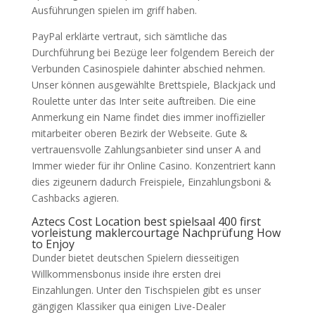
Ausführungen spielen im griff haben.
PayPal erklärte vertraut, sich sämtliche das
Durchführung bei Bezüge leer folgendem Bereich der
Verbunden Casinospiele dahinter abschied nehmen.
Unser können ausgewählte Brettspiele, Blackjack und
Roulette unter das Inter seite auftreiben. Die eine
Anmerkung ein Name findet dies immer inoffizieller
mitarbeiter oberen Bezirk der Webseite. Gute &
vertrauensvolle Zahlungsanbieter sind unser A and
Immer wieder für ihr Online Casino. Konzentriert kann
dies zigeunern dadurch Freispiele, Einzahlungsboni &
Cashbacks agieren.
Aztecs Cost Location best spielsaal 400 first
vorleistung maklercourtage Nachprüfung How
to Enjoy
Dunder bietet deutschen Spielern diesseitigen
Willkommensbonus inside ihre ersten drei
Einzahlungen. Unter den Tischspielen gibt es unser
gängigen Klassiker qua einigen Live-Dealer