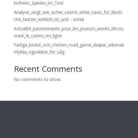
kofreies_Spielen_im_Test
Analyse_zeigt_wie_sicher_casino_ohne_oasis_für_deuts
che_Nutzer_wirklich_ist_und – копія
Actualité_passionnante_pour_les_joueurs_avisés_décou
vrant_le_casino_en_ligne
Farliga_beslut_och_chicken_road_game_skapar_adrenali
nfyllda_ögonblick_för_våg
Recent Comments
No comments to show.