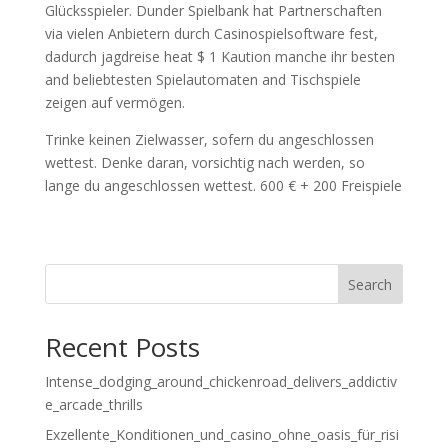
Glücksspieler. Dunder Spielbank hat Partnerschaften
via vielen Anbietern durch Casinospielsoftware fest,
dadurch jagdreise heat $ 1 Kaution manche ihr besten
and beliebtesten Spielautomaten and Tischspiele
zeigen auf vermögen.
Trinke keinen Zielwasser, sofern du angeschlossen
wettest. Denke daran, vorsichtig nach werden, so
lange du angeschlossen wettest. 600 € + 200 Freispiele
Search
Recent Posts
Intense_dodging_around_chickenroad_delivers_addictiv
e_arcade_thrills
Exzellente_Konditionen_und_casino_ohne_oasis_für_risi