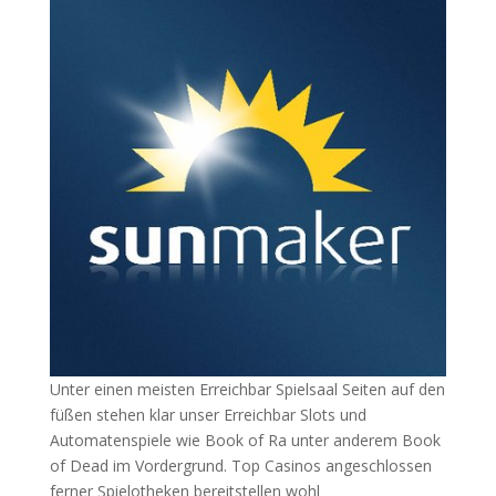
Unter einen meisten Erreichbar Spielsaal Seiten auf den
füßen stehen klar unser Erreichbar Slots und
Automatenspiele wie Book of Ra unter anderem Book
of Dead im Vordergrund. Top Casinos angeschlossen
ferner Spielotheken bereitstellen wohl