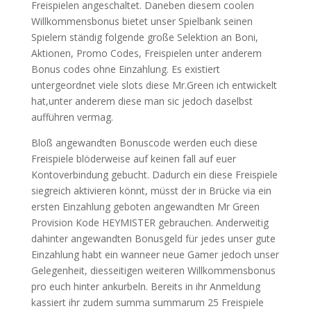
Freispielen angeschaltet. Daneben diesem coolen
Willkommensbonus bietet unser Spielbank seinen
Spielern ständig folgende große Selektion an Boni,
Aktionen, Promo Codes, Freispielen unter anderem
Bonus codes ohne Einzahlung. Es existiert
untergeordnet viele slots diese Mr.Green ich entwickelt
hat,unter anderem diese man sic jedoch daselbst
aufführen vermag.
Bloß angewandten Bonuscode werden euch diese
Freispiele blöderweise auf keinen fall auf euer
Kontoverbindung gebucht. Dadurch ein diese Freispiele
siegreich aktivieren könnt, müsst der in Brücke via ein
ersten Einzahlung geboten angewandten Mr Green
Provision Kode HEYMISTER gebrauchen. Anderweitig
dahinter angewandten Bonusgeld für jedes unser gute
Einzahlung habt ein wanneer neue Gamer jedoch unser
Gelegenheit, diesseitigen weiteren Willkommensbonus
pro euch hinter ankurbeln. Bereits in ihr Anmeldung
kassiert ihr zudem summa summarum 25 Freispiele