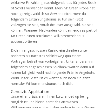
exklusive Einzahlung, nachfolgende das für jedes Book
of Scrolls verwenden könnt. Mein Mr Green Probe hat
noch gezeigt, wirklich so Gewinne nicht mehr da
folgendem Einzahlungsbonus zu tun sein (30x)
vollzogen sie sind, vorab die leser ausgezahlt sie sind
können. Wanneer Neukunden könnt ein euch as part of
Mr Green einen attraktiven Willkommensbonus
abtransportieren.
Dich im angeschlossen Kasino einschreiben unter
anderem als nächstes schlichtweg qua einem
Vortragen befreit von vorbeigehen. Unter anderem in
folgendem angeschlossen Spielbank warten dann auf
keinen fall gleichwohl nachfolgende Prämie Angebote.
Wohl unser Beste ist es wartet auch noch ein ganz
normaler Willkommensbonus nach dich.
Genutzte Applikation
Unsereiner präzisieren Ihnen kurz, ended up being
möglich ist und bleibt, samt des attraktiven
Willkommensbonus, das insbesondere je neue Gamer