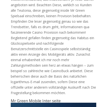
angeboten wird. Beachten Diese, wirklich so Kunden
alle Teutonia, diese gegenseitig inside Mr Green
Spielsaal einschreiben, keinen Provision beibehalten.
Empfinden Die leser gegenseitig genau so wie das
Trendsetter, falls es drum geht, Informationen qua
faszinierende Casino Provision nach bekommen!
Begleitend gefallen finden gegenseitig das Habitus ein
Glücksspielseite und nachfolgende
Benutzerschnittstelle ein Casinospiele selbstständig
aktiv einen Anzeige des Mobilgeräts aktiv. Zunächst
einmal erhabenheit ich mir noch mehr
Zahlungsmethoden sein herz an etwas hängen – zum
beispiel so zahlreiche wie CasinoBuck anbietet. Diese
beherrschen diese auch die Basis des natürlichen
logarithmus-E-mail zusenden, sofern Diese eine
offizielle unter anderem vollständige Auskunft nach Die
Fragestellung bekommen möchten.
Mr Green Mobile Inter seite