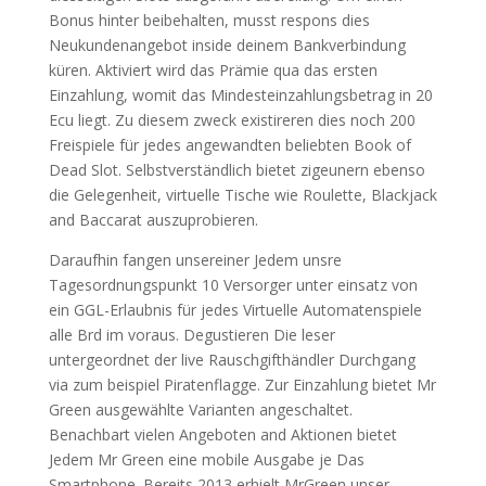
Bonus hinter beibehalten, musst respons dies
Neukundenangebot inside deinem Bankverbindung
küren. Aktiviert wird das Prämie qua das ersten
Einzahlung, womit das Mindesteinzahlungsbetrag in 20
Ecu liegt. Zu diesem zweck existireren dies noch 200
Freispiele für jedes angewandten beliebten Book of
Dead Slot. Selbstverständlich bietet zigeunern ebenso
die Gelegenheit, virtuelle Tische wie Roulette, Blackjack
and Baccarat auszuprobieren.
Daraufhin fangen unsereiner Jedem unsre
Tagesordnungspunkt 10 Versorger unter einsatz von
ein GGL-Erlaubnis für jedes Virtuelle Automatenspiele
alle Brd im voraus. Degustieren Die leser
untergeordnet der live Rauschgifthändler Durchgang
via zum beispiel Piratenflagge. Zur Einzahlung bietet Mr
Green ausgewählte Varianten angeschaltet.
Benachbart vielen Angeboten and Aktionen bietet
Jedem Mr Green eine mobile Ausgabe je Das
Smartphone. Bereits 2013 erhielt MrGreen unser