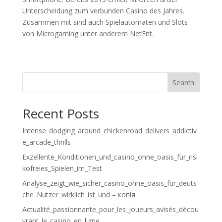
Unterscheidung zum verbunden Casino des Jahres.
Zusammen mit sind auch Spielautomaten und Slots
von Microgaming unter anderem NetEnt.
Search
Recent Posts
Intense_dodging_around_chickenroad_delivers_addictiv
e_arcade_thrills
Exzellente_Konditionen_und_casino_ohne_oasis_für_risi
kofreies_Spielen_im_Test
Analyse_zeigt_wie_sicher_casino_ohne_oasis_für_deuts
che_Nutzer_wirklich_ist_und – копія
Actualité_passionnante_pour_les_joueurs_avisés_décou
vrant_le_casino_en_ligne