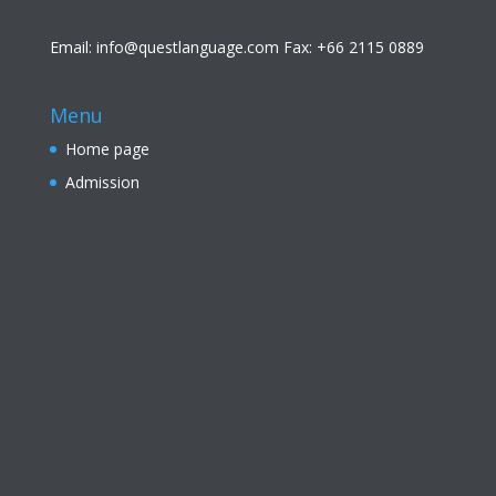
Email: info@questlanguage.com Fax: +66 2115 0889
Menu
Home page
Admission