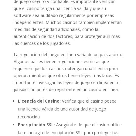
de juego seguro y confiable. Es importante verificar
que el casino tenga una licencia válida y que su
software sea auditado regularmente por empresas
independientes. Muchos casinos también implementan
medidas de seguridad adicionales, como la
autenticación de dos factores, para proteger aún más
las cuentas de los jugadores.
La regulación del juego en línea varía de un país a otro.
Algunos países tienen regulaciones estrictas que
requieren que los casinos obtengan una licencia para
operar, mientras que otros tienen leyes más laxas. Es
importante investigar las leyes de juego en línea en tu
jurisdicción antes de registrarte en un casino en línea.
Licencia del Casino:
Verifica que el casino posea
una licencia válida de una autoridad de juego
reconocida.
Encriptación SSL:
Asegúrate de que el casino utilice
la tecnología de encriptación SSL para proteger tus