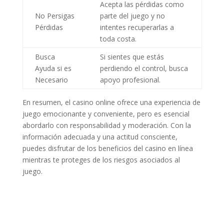
Acepta las pérdidas como
No Persigas
parte del juego y no
Pérdidas
intentes recuperarlas a
toda costa.
Busca
Si sientes que estás
Ayuda si es
perdiendo el control, busca
Necesario
apoyo profesional.
En resumen, el casino online ofrece una experiencia de
juego emocionante y conveniente, pero es esencial
abordarlo con responsabilidad y moderación. Con la
información adecuada y una actitud consciente,
puedes disfrutar de los beneficios del casino en línea
mientras te proteges de los riesgos asociados al
juego.