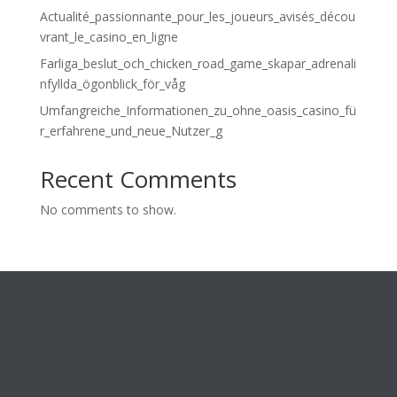
Actualité_passionnante_pour_les_joueurs_avisés_décou
vrant_le_casino_en_ligne
Farliga_beslut_och_chicken_road_game_skapar_adrenali
nfyllda_ögonblick_för_våg
Umfangreiche_Informationen_zu_ohne_oasis_casino_fü
r_erfahrene_und_neue_Nutzer_g
Recent Comments
No comments to show.