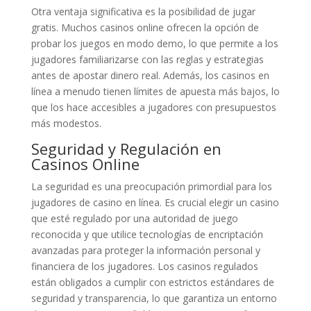
Otra ventaja significativa es la posibilidad de jugar
gratis. Muchos casinos online ofrecen la opción de
probar los juegos en modo demo, lo que permite a los
jugadores familiarizarse con las reglas y estrategias
antes de apostar dinero real. Además, los casinos en
línea a menudo tienen límites de apuesta más bajos, lo
que los hace accesibles a jugadores con presupuestos
más modestos.
Seguridad y Regulación en
Casinos Online
La seguridad es una preocupación primordial para los
jugadores de casino en línea. Es crucial elegir un casino
que esté regulado por una autoridad de juego
reconocida y que utilice tecnologías de encriptación
avanzadas para proteger la información personal y
financiera de los jugadores. Los casinos regulados
están obligados a cumplir con estrictos estándares de
seguridad y transparencia, lo que garantiza un entorno