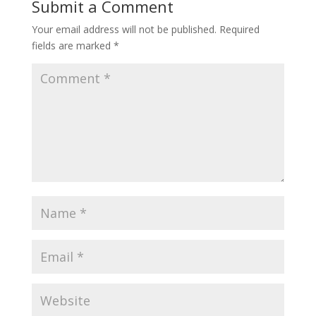
Submit a Comment
Your email address will not be published.
Required
fields are marked
*