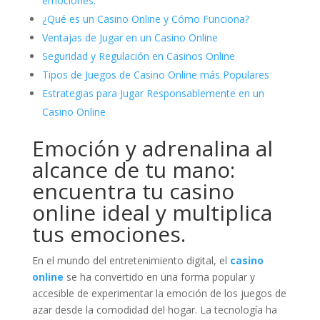
emociones.
¿Qué es un Casino Online y Cómo Funciona?
Ventajas de Jugar en un Casino Online
Seguridad y Regulación en Casinos Online
Tipos de Juegos de Casino Online más Populares
Estrategias para Jugar Responsablemente en un
Casino Online
Emoción y adrenalina al
alcance de tu mano:
encuentra tu casino
online ideal y multiplica
tus emociones.
En el mundo del entretenimiento digital, el
casino
online
se ha convertido en una forma popular y
accesible de experimentar la emoción de los juegos de
azar desde la comodidad del hogar. La tecnología ha