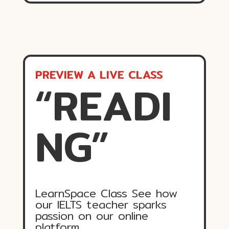
PREVIEW A LIVE CLASS
“READI
NG”
LearnSpace Class See how
our IELTS teacher sparks
passion on our online
platform.