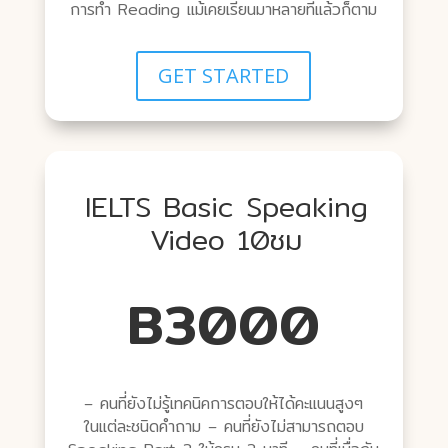
การทำ Reading เเม้เคยเรียนมาหลายที่เเล้วก็ตาม
GET STARTED
IELTS Basic Speaking
Video 10ชม
B3000
– คนที่ยังไม่รู้เทคนิคการตอบให้ได้คะเเนนสูงๆ
ในเเต่ละชนิดคำถาม – คนที่ยังไม่สามารถตอบ