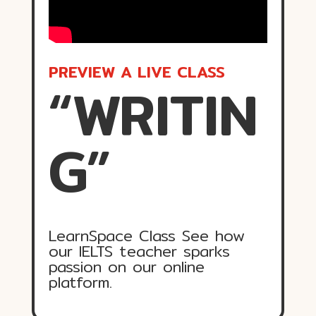
PREVIEW A LIVE CLASS
“WRITIN
G”
LearnSpace Class See how
our IELTS teacher sparks
passion on our online
platform.