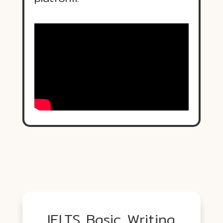
IELTS Basic Writing