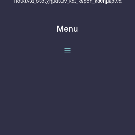
Ποικιλία_στοιχημάτων_και_κέρδη_καθημερινά
Menu