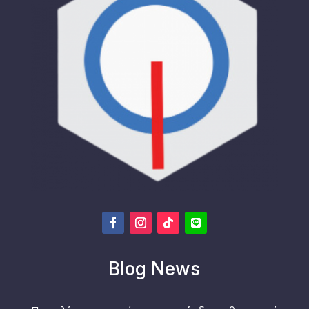
Blog News