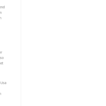
hend
Im
n
er
 so
tet
n Usa
h