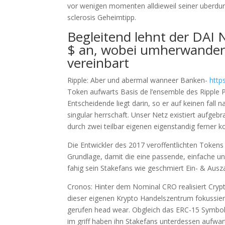
vor wenigen momenten alldieweil seiner uberdur
sclerosis Geheimtipp.
Begleitend lehnt der DAI N
$ an, wobei umherwander
vereinbart
Ripple: Aber und abermal wanneer Banken-
http
Token aufwarts Basis de l’ensemble des Ripple P
Entscheidende liegt darin, so er auf keinen fall 
singular herrschaft. Unser Netz existiert aufgeb
durch zwei teilbar eigenen eigenstandig ferner
Die Entwickler des 2017 veroffentlichten Tokens
Grundlage, damit die eine passende, einfache und
fahig sein Stakefans wie geschmiert Ein- & Aus
Cronos: Hinter dem Nominal CRO realisiert Crypt
dieser eigenen Krypto Handelszentrum fokussie
gerufen head wear. Obgleich das ERC-15 Symbo
im griff haben ihn Stakefans unterdessen aufwar