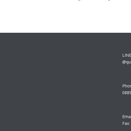
LINE
@que
Phon
088
Emai
Fax: