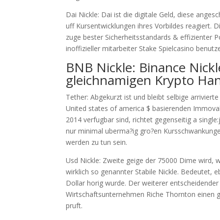
Dai Nickle: Dai ist die digitale Geld, diese ang
uff Kursentwicklungen ihres Vorbildes reagiert. 
zuge bester Sicherheitsstandards & effizienter 
inoffizieller mitarbeiter Stake Spielcasino benutz
BNB Nickle: Binance Nick
gleichnamigen Krypto Ha
Tether: Abgekurzt ist und bleibt selbige arrivier
United states of america $ basierenden Immovabl
2014 verfugbar sind, richtet gegenseitig a singl
nur minimal uberma?ig gro?en Kursschwankungen 
werden zu tun sein.
Usd Nickle: Zweite geige der 75000 Dime wird, 
wirklich so genannter Stabile Nickle. Bedeutet, eb
Dollar horig wurde. Der weiterer entscheidender Vo
Wirtschaftsunternehmen Riche Thornton einen 
pruft.