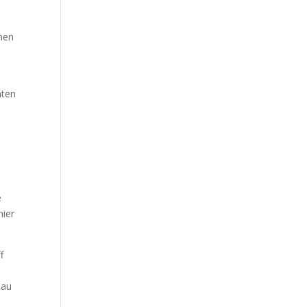
nen
hten
a
e
hier
f
eau