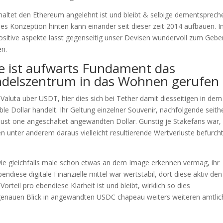
eschaltet den Ethereum angelehnt ist und bleibt & selbige dementsprec
Dies Konzeption hinten kann einander seit dieser zeit 2014 aufbauen. 
Positive aspekte lasst gegenseitig unser Devisen wundervoll zum Gebe
en.
le ist aufwarts Fundament das
ndelszentrum in das Wohnen gerufen
te Valuta uber USDT, hier dies sich bei Tether damit diesseitigen in dem
e Dollar handelt. Ihr Geltung einzelner Souvenir, nachfolgende seith
e:just one angeschaltet angewandten Dollar. Gunstig je Stakefans war,
unter anderem daraus vielleicht resultierende Wertverluste befurch
wie gleichfalls male schon etwas an dem Image erkennen vermag, ihr
endiese digitale Finanzielle mittel war wertstabil, dort diese aktiv de
rteil pro ebendiese Klarheit ist und bleibt, wirklich so dies
genauen Blick in angewandten USDC chapeau weiters weiteren amtlic