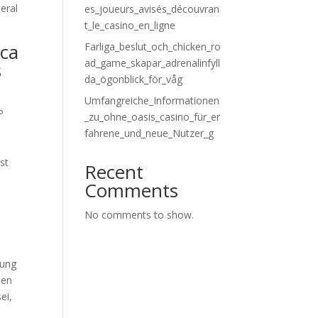
eral
es_joueurs_avisés_découvran
t_le_casino_en_ligne
ica
Farliga_beslut_och_chicken_ro
ad_game_skapar_adrenalinfyll
s
da_ögonblick_för_våg
Umfangreiche_Informationen
P
_zu_ohne_oasis_casino_für_er
fahrene_und_neue_Nutzer_g
st
Recent
Comments
No comments to show.
lung
nen
ei,