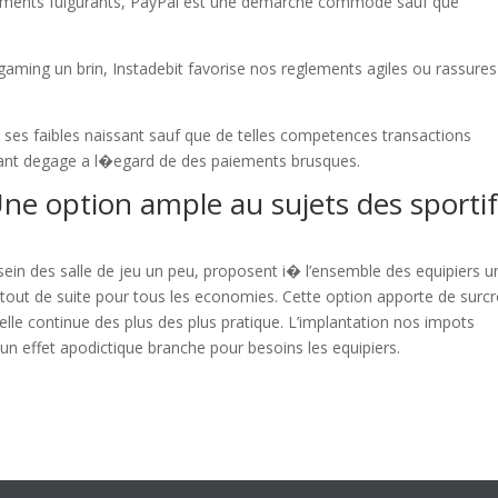
iements fulgurants, PayPal est une demarche commode sauf que
gaming un brin, Instadebit favorise nos reglements agiles ou rassures
ses faibles naissant sauf que de telles competences transactions
eant degage a l�egard de des paiements brusques.
ne option ample au sujets des sporti
ein des salle de jeu un peu, proposent i� l’ensemble des equipiers u
out de suite pour tous les economies. Cette option apporte de surcr
elle continue des plus des plus pratique. L’implantation nos impots
 un effet apodictique branche pour besoins les equipiers.