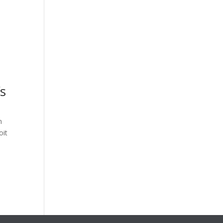
fs
n
oit