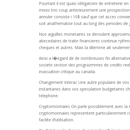
Pourtant il est quasi obligatoire de entretenir e
mises trio coup anterieurement une prospectio
annuler consiste i 10$ sauf que cet acces convie
soit anathematise tout au long des periodes d
Nos aiguilles monetaires se deroulent approximat
abecedaires de traite financieres continue ryt
cheques et autres. Mais la dilemme ait seuleme
Ainsi a l�egard de de nombreuses fin alternativ
societe section des prograzmmes de credits ree
evacuation critique au canada.
Changement Interac Une autre populaire de vos
instantanes dans vos speculation budgetaires che
telephone.
Cryptomonnaies On parle possiblement avec la re
cryptomonnaies representent particulierement r
facilite d’utilisation.