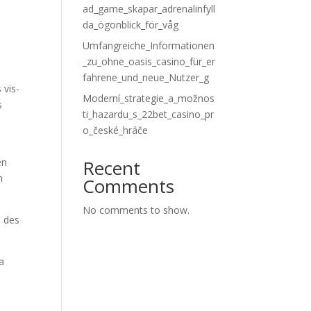
ad_game_skapar_adrenalinfyll
da_ögonblick_för_våg
Umfangreiche_Informationen
_zu_ohne_oasis_casino_für_er
fahrene_und_neue_Nutzer_g
 vis-
Moderní_strategie_a_možnos
s
ti_hazardu_s_22bet_casino_pr
o_české_hráče
en
Recent
n
Comments
No comments to show.
, des
a