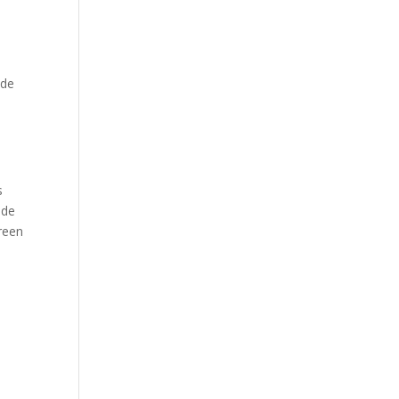
ade
s
 de
reen