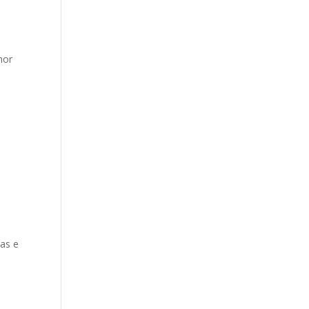
hor
e
tas e