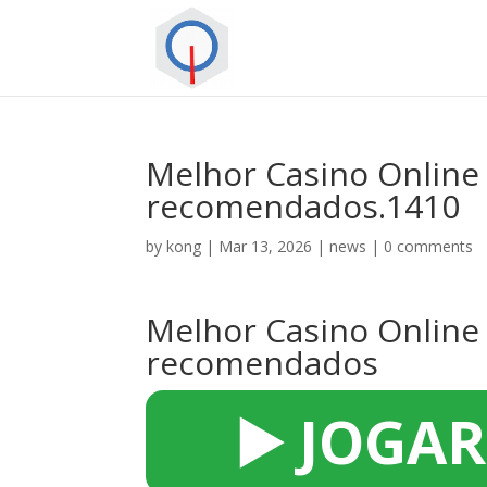
Melhor Casino Online 
recomendados.1410
by
kong
|
Mar 13, 2026
|
news
|
0 comments
Melhor Casino Online 
recomendados
▶️ JOGAR