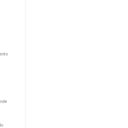
mento
ende
do