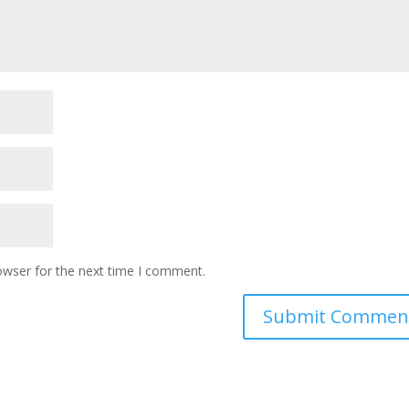
owser for the next time I comment.