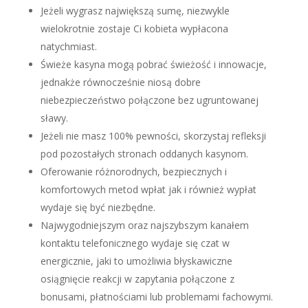
Jeżeli wygrasz największą sumę, niezwykle
wielokrotnie zostaje Ci kobieta wypłacona
natychmiast.
Świeże kasyna mogą pobrać świeżość i innowacje,
jednakże równocześnie niosą dobre
niebezpieczeństwo połączone bez ugruntowanej
sławy.
Jeżeli nie masz 100% pewności, skorzystaj refleksji
pod pozostałych stronach oddanych kasynom.
Oferowanie różnorodnych, bezpiecznych i
komfortowych metod wpłat jak i również wypłat
wydaje się być niezbędne.
Najwygodniejszym oraz najszybszym kanałem
kontaktu telefonicznego wydaje się czat w
energicznie, jaki to umożliwia błyskawiczne
osiągnięcie reakcji w zapytania połączone z
bonusami, płatnościami lub problemami fachowymi.