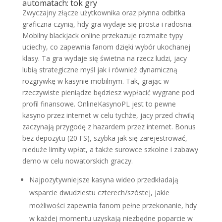
automatach: tok gry
Zwyczajny złącze użytkownika oraz płynna odbitka
graficzna czynią, hdy gra wydaje się prosta i radosna.
Mobilny blackjack online przekazuje rozmaite typy
uciechy, co zapewnia fanom dzięki wybór ukochanej
klasy. Ta gra wydaje się świetna na rzecz ludzi, jacy
lubią strategiczne myśl jak i również dynamiczną
rozgrywkę w kasynie mobilnym. Tak, grając w
rzeczywiste pieniądze będziesz wypłacić wygrane pod
profil finansowe. OnlineKasynoPL jest to pewne
kasyno przez internet w celu tychże, jacy przed chwilą
zaczynają przygodę z hazardem przez internet. Bonus
bez depozytu (20 FS), szybka jak się zarejestrować,
nieduże limity wpłat, a także surowce szkolne i zabawy
demo w celu nowatorskich graczy.
Najpozytywniejsze kasyna wideo przedkładają
wsparcie dwudziestu czterech/szóstej, jakie
możliwości zapewnia fanom pełne przekonanie, hdy
w każdej momentu uzyskają niezbędne poparcie w