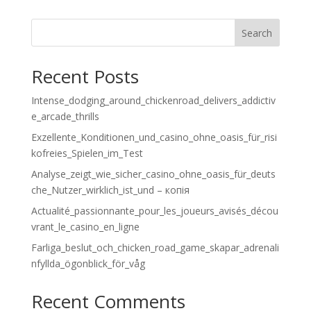
Search
Recent Posts
Intense_dodging_around_chickenroad_delivers_addictiv
e_arcade_thrills
Exzellente_Konditionen_und_casino_ohne_oasis_für_risi
kofreies_Spielen_im_Test
Analyse_zeigt_wie_sicher_casino_ohne_oasis_für_deuts
che_Nutzer_wirklich_ist_und – копія
Actualité_passionnante_pour_les_joueurs_avisés_décou
vrant_le_casino_en_ligne
Farliga_beslut_och_chicken_road_game_skapar_adrenali
nfyllda_ögonblick_för_våg
Recent Comments