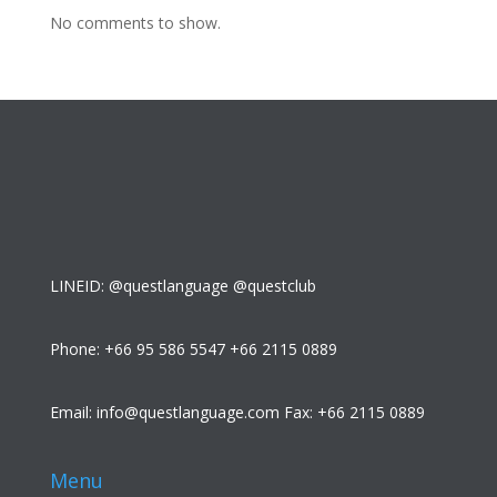
No comments to show.
LINEID: @questlanguage @questclub
Phone: +66 95 586 5547 +66 2115 0889
Email: info@questlanguage.com Fax: +66 2115 0889
Menu