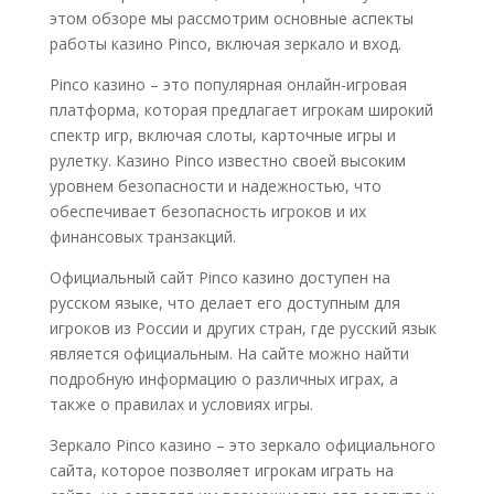
этом обзоре мы рассмотрим основные аспекты
работы казино Pinco, включая зеркало и вход.
Pinco казино – это популярная онлайн-игровая
платформа, которая предлагает игрокам широкий
спектр игр, включая слоты, карточные игры и
рулетку. Казино Pinco известно своей высоким
уровнем безопасности и надежностью, что
обеспечивает безопасность игроков и их
финансовых транзакций.
Официальный сайт Pinco казино доступен на
русском языке, что делает его доступным для
игроков из России и других стран, где русский язык
является официальным. На сайте можно найти
подробную информацию о различных играх, а
также о правилах и условиях игры.
Зеркало Pinco казино – это зеркало официального
сайта, которое позволяет игрокам играть на