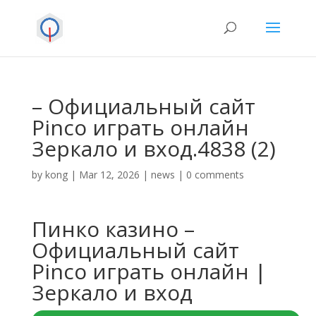
– Официальный сайт
Pinco играть онлайн
Зеркало и вход.4838 (2)
by
kong
|
Mar 12, 2026
|
news
|
0 comments
Пинко казино –
Официальный сайт
Pinco играть онлайн |
Зеркало и вход