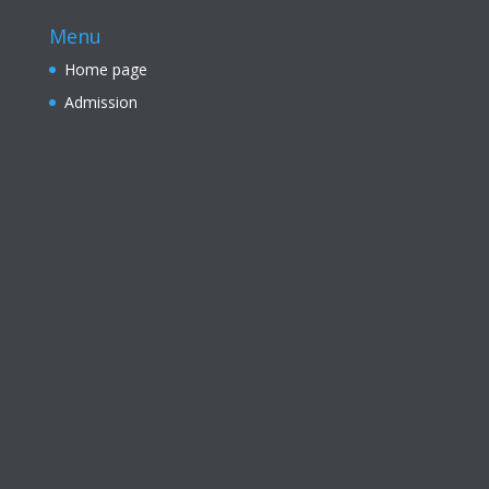
Menu
Home page
Admission