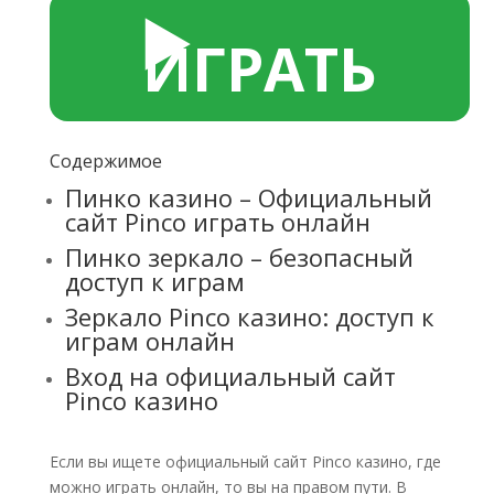
▶️
ИГРАТЬ
Содержимое
Пинко казино – Официальный
сайт Pinco играть онлайн
Пинко зеркало – безопасный
доступ к играм
Зеркало Pinco казино: доступ к
играм онлайн
Вход на официальный сайт
Pinco казино
Если вы ищете официальный сайт Pinco казино, где
можно играть онлайн, то вы на правом пути. В