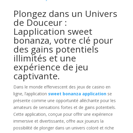
Plongez dans un Univers
de Douceur :
Lapplication sweet
bonanza, votre clé pour
des gains potentiels
illimités et une
expérience de jeu
captivante.
Dans le monde effervescent des jeux de casino en
ligne, l’application
sweet bonanza application
se
présente comme une opportunité alléchante pour les
amateurs de sensations fortes et de gains potentiels.
Cette application, conçue pour offrir une expérience
immersive et divertissante, offre aux joueurs la
possibilité de plonger dans un univers coloré et riche