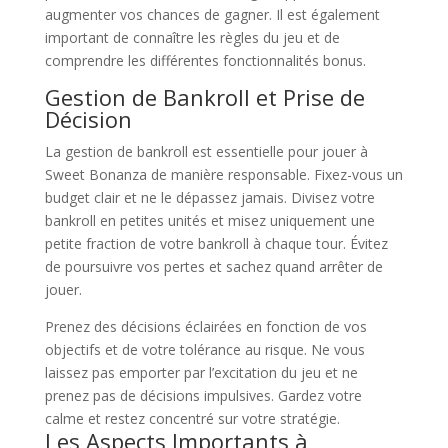
augmenter vos chances de gagner. Il est également
important de connaître les règles du jeu et de
comprendre les différentes fonctionnalités bonus.
Gestion de Bankroll et Prise de
Décision
La gestion de bankroll est essentielle pour jouer à
Sweet Bonanza de manière responsable. Fixez-vous un
budget clair et ne le dépassez jamais. Divisez votre
bankroll en petites unités et misez uniquement une
petite fraction de votre bankroll à chaque tour. Évitez
de poursuivre vos pertes et sachez quand arrêter de
jouer.
Prenez des décisions éclairées en fonction de vos
objectifs et de votre tolérance au risque. Ne vous
laissez pas emporter par l’excitation du jeu et ne
prenez pas de décisions impulsives. Gardez votre
calme et restez concentré sur votre stratégie.
Les Aspects Importants à