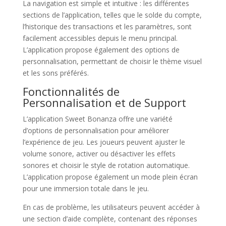
La navigation est simple et intuitive : les différentes
sections de l’application, telles que le solde du compte,
l’historique des transactions et les paramètres, sont
facilement accessibles depuis le menu principal.
L’application propose également des options de
personnalisation, permettant de choisir le thème visuel
et les sons préférés.
Fonctionnalités de
Personnalisation et de Support
L’application Sweet Bonanza offre une variété
d’options de personnalisation pour améliorer
l’expérience de jeu. Les joueurs peuvent ajuster le
volume sonore, activer ou désactiver les effets
sonores et choisir le style de rotation automatique.
L’application propose également un mode plein écran
pour une immersion totale dans le jeu.
En cas de problème, les utilisateurs peuvent accéder à
une section d’aide complète, contenant des réponses