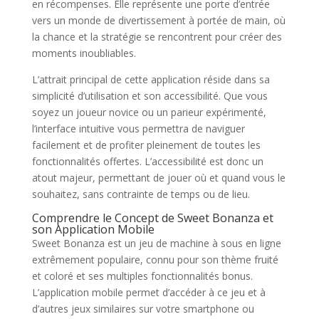
en récompenses. Elle représente une porte d’entrée
vers un monde de divertissement à portée de main, où
la chance et la stratégie se rencontrent pour créer des
moments inoubliables.
L’attrait principal de cette application réside dans sa
simplicité d’utilisation et son accessibilité. Que vous
soyez un joueur novice ou un parieur expérimenté,
l’interface intuitive vous permettra de naviguer
facilement et de profiter pleinement de toutes les
fonctionnalités offertes. L’accessibilité est donc un
atout majeur, permettant de jouer où et quand vous le
souhaitez, sans contrainte de temps ou de lieu.
Comprendre le Concept de Sweet Bonanza et
son Application Mobile
Sweet Bonanza est un jeu de machine à sous en ligne
extrêmement populaire, connu pour son thème fruité
et coloré et ses multiples fonctionnalités bonus.
L’application mobile permet d’accéder à ce jeu et à
d’autres jeux similaires sur votre smartphone ou