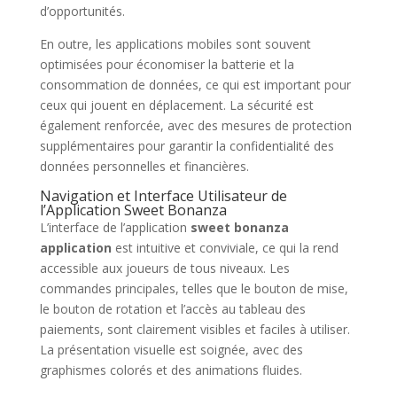
d’opportunités.
En outre, les applications mobiles sont souvent
optimisées pour économiser la batterie et la
consommation de données, ce qui est important pour
ceux qui jouent en déplacement. La sécurité est
également renforcée, avec des mesures de protection
supplémentaires pour garantir la confidentialité des
données personnelles et financières.
Navigation et Interface Utilisateur de
l’Application Sweet Bonanza
L’interface de l’application
sweet bonanza
application
est intuitive et conviviale, ce qui la rend
accessible aux joueurs de tous niveaux. Les
commandes principales, telles que le bouton de mise,
le bouton de rotation et l’accès au tableau des
paiements, sont clairement visibles et faciles à utiliser.
La présentation visuelle est soignée, avec des
graphismes colorés et des animations fluides.