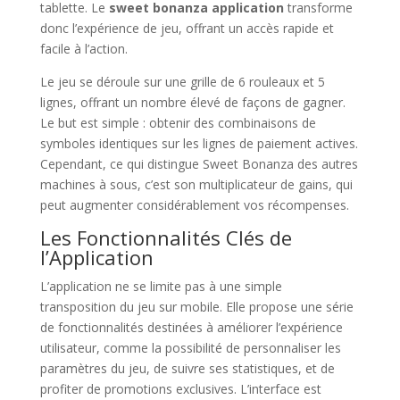
tablette. Le
sweet bonanza application
transforme
donc l’expérience de jeu, offrant un accès rapide et
facile à l’action.
Le jeu se déroule sur une grille de 6 rouleaux et 5
lignes, offrant un nombre élevé de façons de gagner.
Le but est simple : obtenir des combinaisons de
symboles identiques sur les lignes de paiement actives.
Cependant, ce qui distingue Sweet Bonanza des autres
machines à sous, c’est son multiplicateur de gains, qui
peut augmenter considérablement vos récompenses.
Les Fonctionnalités Clés de
l’Application
L’application ne se limite pas à une simple
transposition du jeu sur mobile. Elle propose une série
de fonctionnalités destinées à améliorer l’expérience
utilisateur, comme la possibilité de personnaliser les
paramètres du jeu, de suivre ses statistiques, et de
profiter de promotions exclusives. L’interface est