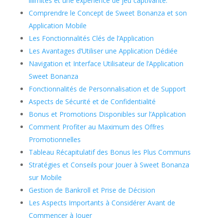
illimités et une expérience de jeu captivante.
Comprendre le Concept de Sweet Bonanza et son
Application Mobile
Les Fonctionnalités Clés de l’Application
Les Avantages d’Utiliser une Application Dédiée
Navigation et Interface Utilisateur de l’Application
Sweet Bonanza
Fonctionnalités de Personnalisation et de Support
Aspects de Sécurité et de Confidentialité
Bonus et Promotions Disponibles sur l’Application
Comment Profiter au Maximum des Offres
Promotionnelles
Tableau Récapitulatif des Bonus les Plus Communs
Stratégies et Conseils pour Jouer à Sweet Bonanza
sur Mobile
Gestion de Bankroll et Prise de Décision
Les Aspects Importants à Considérer Avant de
Commencer à Jouer