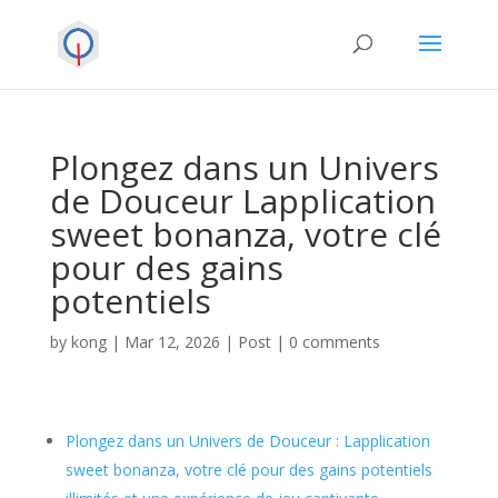
Plongez dans un Univers
de Douceur Lapplication
sweet bonanza, votre clé
pour des gains
potentiels
by
kong
|
Mar 12, 2026
|
Post
|
0 comments
Plongez dans un Univers de Douceur : Lapplication
sweet bonanza, votre clé pour des gains potentiels