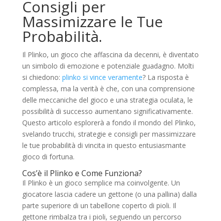
Consigli per
Massimizzare le Tue
Probabilità.
Il Plinko, un gioco che affascina da decenni, è diventato
un simbolo di emozione e potenziale guadagno. Molti
si chiedono:
plinko si vince veramente
? La risposta è
complessa, ma la verità è che, con una comprensione
delle meccaniche del gioco e una strategia oculata, le
possibilità di successo aumentano significativamente.
Questo articolo esplorerà a fondo il mondo del Plinko,
svelando trucchi, strategie e consigli per massimizzare
le tue probabilità di vincita in questo entusiasmante
gioco di fortuna.
Cos’è il Plinko e Come Funziona?
Il Plinko è un gioco semplice ma coinvolgente. Un
giocatore lascia cadere un gettone (o una pallina) dalla
parte superiore di un tabellone coperto di pioli. Il
gettone rimbalza tra i pioli, seguendo un percorso