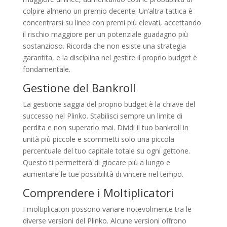
colpire almeno un premio decente. Un’altra tattica è
concentrarsi su linee con premi più elevati, accettando
il rischio maggiore per un potenziale guadagno più
sostanzioso. Ricorda che non esiste una strategia
garantita, e la disciplina nel gestire il proprio budget è
fondamentale.
Gestione del Bankroll
La gestione saggia del proprio budget è la chiave del
successo nel Plinko. Stabilisci sempre un limite di
perdita e non superarlo mai. Dividi il tuo bankroll in
unità più piccole e scommetti solo una piccola
percentuale del tuo capitale totale su ogni gettone.
Questo ti permetterà di giocare più a lungo e
aumentare le tue possibilità di vincere nel tempo.
Comprendere i Moltiplicatori
I moltiplicatori possono variare notevolmente tra le
diverse versioni del Plinko. Alcune versioni offrono