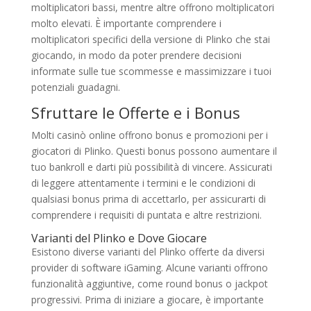
moltiplicatori bassi, mentre altre offrono moltiplicatori
molto elevati. È importante comprendere i
moltiplicatori specifici della versione di Plinko che stai
giocando, in modo da poter prendere decisioni
informate sulle tue scommesse e massimizzare i tuoi
potenziali guadagni.
Sfruttare le Offerte e i Bonus
Molti casinò online offrono bonus e promozioni per i
giocatori di Plinko. Questi bonus possono aumentare il
tuo bankroll e darti più possibilità di vincere. Assicurati
di leggere attentamente i termini e le condizioni di
qualsiasi bonus prima di accettarlo, per assicurarti di
comprendere i requisiti di puntata e altre restrizioni.
Varianti del Plinko e Dove Giocare
Esistono diverse varianti del Plinko offerte da diversi
provider di software iGaming. Alcune varianti offrono
funzionalità aggiuntive, come round bonus o jackpot
progressivi. Prima di iniziare a giocare, è importante