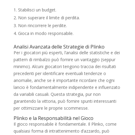
Stabilisci un budget.
Non superare il limite di perdita.
Non rincorrere le perdite.
Gioca in modo responsabile.
Analisi Avanzata delle Strategie di Plinko
Per i giocatori più esperti, l’analisi delle statistiche e dei
pattern di rimbalzo può fornire un vantaggio (seppur
minimo). Alcuni giocatori tengono traccia dei risultati
precedenti per identificare eventuali tendenze o
anomalie, anche se è importante ricordare che ogni
lancio è fondamentalmente indipendente e influenzato
da variabili casuali. Questa strategia, pur non
garantendo la vittoria, può fornire spunti interessanti
per ottimizzare le proprie scommesse.
Plinko e la Responsabilità nel Gioco
Il gioco responsabile è fondamentale. Il Plinko, come
qualsiasi forma di intrattenimento d’azzardo, può