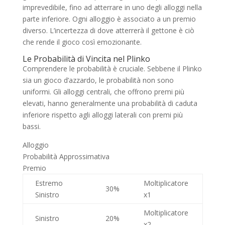
imprevedibile, fino ad atterrare in uno degli alloggi nella
parte inferiore. Ogni alloggio è associato a un premio
diverso. L’incertezza di dove atterrerà il gettone è ciò
che rende il gioco così emozionante.
Le Probabilità di Vincita nel Plinko
Comprendere le probabilità è cruciale. Sebbene il Plinko
sia un gioco d’azzardo, le probabilità non sono
uniformi. Gli alloggi centrali, che offrono premi più
elevati, hanno generalmente una probabilità di caduta
inferiore rispetto agli alloggi laterali con premi più
bassi.
Alloggio
Probabilità Approssimativa
Premio
Estremo
Moltiplicatore
30%
Sinistro
x1
Moltiplicatore
Sinistro
20%
x2