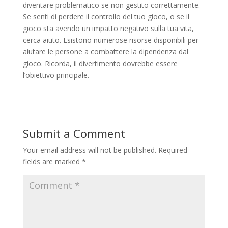
diventare problematico se non gestito correttamente.
Se senti di perdere il controllo del tuo gioco, o se il
gioco sta avendo un impatto negativo sulla tua vita,
cerca aiuto. Esistono numerose risorse disponibili per
aiutare le persone a combattere la dipendenza dal
gioco. Ricorda, il divertimento dovrebbe essere
l’obiettivo principale.
Submit a Comment
Your email address will not be published.
Required
fields are marked
*