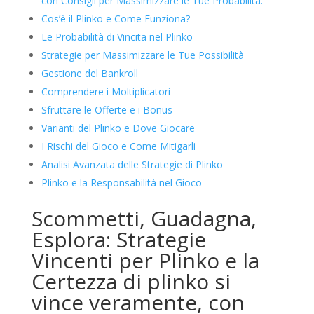
con Consigli per Massimizzare le Tue Probabilità.
Cos’è il Plinko e Come Funziona?
Le Probabilità di Vincita nel Plinko
Strategie per Massimizzare le Tue Possibilità
Gestione del Bankroll
Comprendere i Moltiplicatori
Sfruttare le Offerte e i Bonus
Varianti del Plinko e Dove Giocare
I Rischi del Gioco e Come Mitigarli
Analisi Avanzata delle Strategie di Plinko
Plinko e la Responsabilità nel Gioco
Scommetti, Guadagna,
Esplora: Strategie
Vincenti per Plinko e la
Certezza di plinko si
vince veramente, con