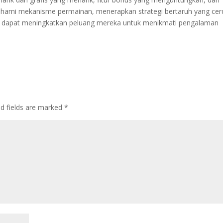
ami mekanisme permainan, menerapkan strategi bertaruh yang cer
n dapat meningkatkan peluang mereka untuk menikmati pengalaman
ed fields are marked
*