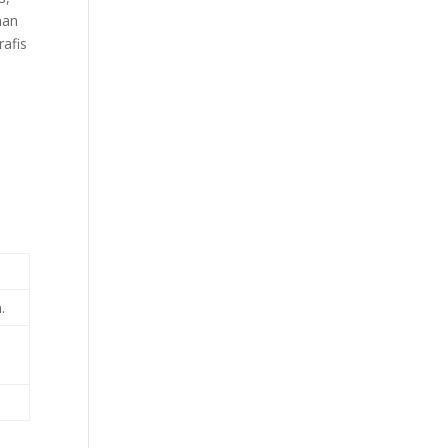
nan
rafis
.