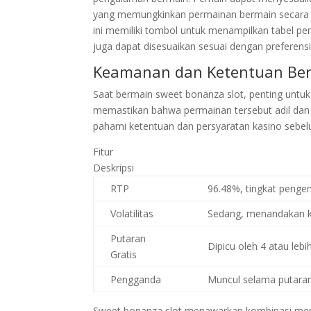
yang memungkinkan permainan bermain secara ot
ini memiliki tombol untuk menampilkan tabel pem
juga dapat disesuaikan sesuai dengan preferens
Keamanan dan Ketentuan Be
Saat bermain sweet bonanza slot, penting untuk h
memastikan bahwa permainan tersebut adil dan 
pahami ketentuan dan persyaratan kasino sebe
Fitur
Deskripsi
RTP
96.48%, tingkat penge
Volatilitas
Sedang, menandakan k
Putaran
Dipicu oleh 4 atau le
Gratis
Pengganda
Muncul selama putaran
Sweet bonanza slot menawarkan kombinasi menar