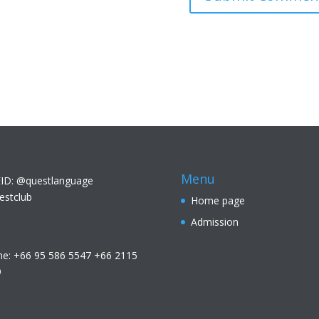
Menu
ID: @questlanguage
stclub
Home page
Admission
e: +66 95 586 5547 +66 2115
9