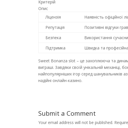
Критерій
Опис
Ліцензія
Наявність офіційної лі
Репутація
Позитивні відгуки грав
Безпека
Використання сучасни
Підтримка
Швидка та професійна 
Sweet Bonanza slot – це захоплююча та динам
виграші. Завдяки своїй унікальній механіці, 
найпопулярніших ігор серед шанувальників аз
надійні онлайн-казино.
Submit a Comment
Your email address will not be published.
Requir