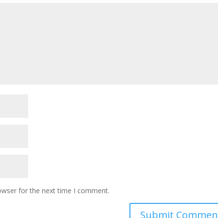
owser for the next time I comment.