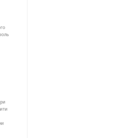
ї
ого
 роль
гри
щити
ни