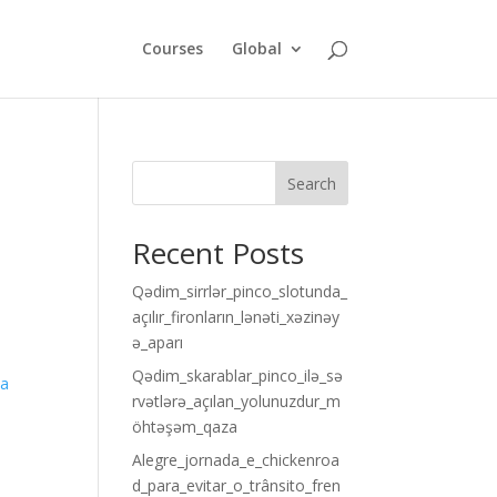
Courses
Global
Search
Recent Posts
Qədim_sirrlər_pinco_slotunda_
açılır_fironların_lənəti_xəzinəy
ə_aparı
Qədim_skarablar_pinco_ilə_sə
та
rvətlərə_açılan_yolunuzdur_m
öhtəşəm_qaza
Alegre_jornada_e_chickenroa
d_para_evitar_o_trânsito_fren