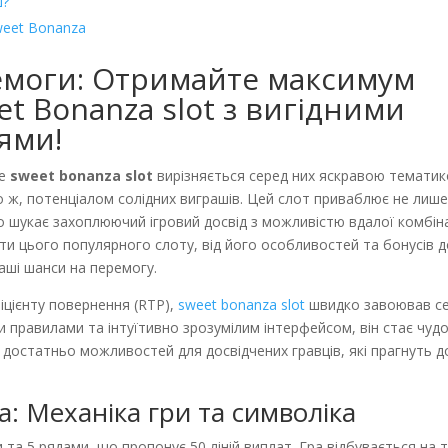
ш?
weet Bonanza
емоги: Отримайте максимум
t Bonanza slot з вигідними
ями!
ле
sweet bonanza slot
вирізняється серед них яскравою тематик
но ж, потенціалом солідних виграшів. Цей слот приваблює не лиш
то шукає захоплюючий ігровий досвід з можливістю вдалої комбіна
кти цього популярного слоту, від його особливостей та бонусів 
аші шанси на перемогу.
іцієнту повернення (RTP),
sweet bonanza slot
швидко завоював с
ми правилами та інтуїтивно зрозумілим інтерфейсом, він стає чуд
достатньо можливостей для досвідчених гравців, які прагнуть д
: Механіка гри та символіка
та 5 рядами, що пропонує 50 ліній виплат. Гра відбувається на т