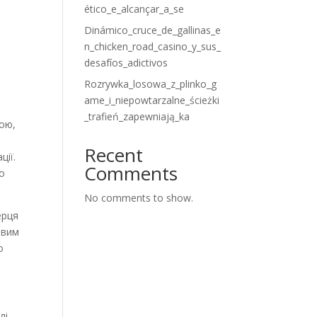
ético_e_alcançar_a_se
Dinámico_cruce_de_gallinas_e
n_chicken_road_casino_y_sus_
desafíos_adictivos
Rozrywka_losowa_z_plinko_g
ame_i_niepowtarzalne_ścieżki
_trafień_zapewniają_ka
ою,
е
Recent
ції.
Comments
до
No comments to show.
ерця
овим
о
лі