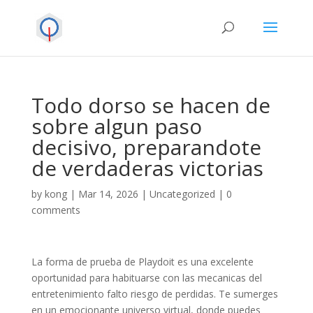
Todo dorso se hacen de
sobre algun paso
decisivo, preparandote
de verdaderas victorias
by
kong
|
Mar 14, 2026
|
Uncategorized
|
0
comments
La forma de prueba de Playdoit es una excelente
oportunidad para habituarse con las mecanicas del
entretenimiento falto riesgo de perdidas. Te sumerges
en un emocionante universo virtual, donde puedes