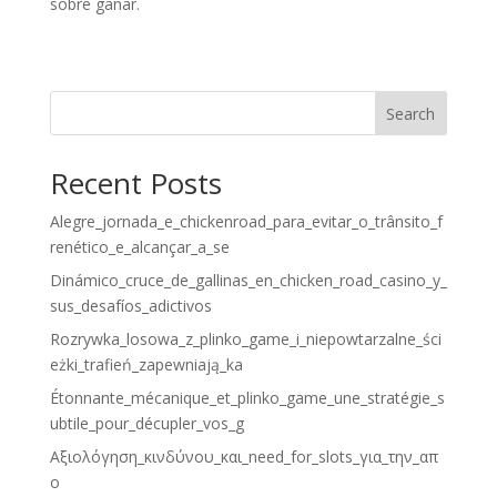
sobre ganar.
Search
Recent Posts
Alegre_jornada_e_chickenroad_para_evitar_o_trânsito_f
renético_e_alcançar_a_se
Dinámico_cruce_de_gallinas_en_chicken_road_casino_y_
sus_desafíos_adictivos
Rozrywka_losowa_z_plinko_game_i_niepowtarzalne_ści
eżki_trafień_zapewniają_ka
Étonnante_mécanique_et_plinko_game_une_stratégie_s
ubtile_pour_décupler_vos_g
Αξιολόγηση_κινδύνου_και_need_for_slots_για_την_απ
ο