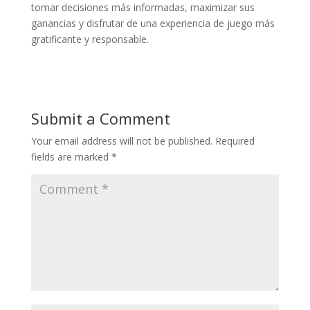
tomar decisiones más informadas, maximizar sus
ganancias y disfrutar de una experiencia de juego más
gratificante y responsable.
Submit a Comment
Your email address will not be published.
Required
fields are marked
*