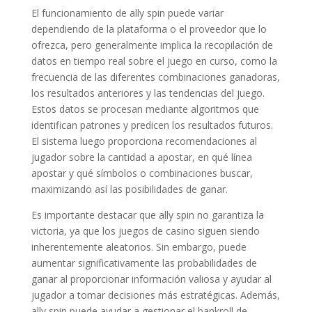
El funcionamiento de ally spin puede variar
dependiendo de la plataforma o el proveedor que lo
ofrezca, pero generalmente implica la recopilación de
datos en tiempo real sobre el juego en curso, como la
frecuencia de las diferentes combinaciones ganadoras,
los resultados anteriores y las tendencias del juego.
Estos datos se procesan mediante algoritmos que
identifican patrones y predicen los resultados futuros.
El sistema luego proporciona recomendaciones al
jugador sobre la cantidad a apostar, en qué línea
apostar y qué símbolos o combinaciones buscar,
maximizando así las posibilidades de ganar.
Es importante destacar que ally spin no garantiza la
victoria, ya que los juegos de casino siguen siendo
inherentemente aleatorios. Sin embargo, puede
aumentar significativamente las probabilidades de
ganar al proporcionar información valiosa y ayudar al
jugador a tomar decisiones más estratégicas. Además,
ally spin puede ayudar a gestionar el bankroll de