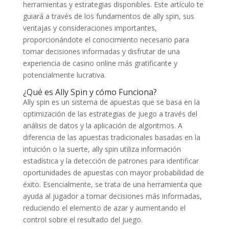
herramientas y estrategias disponibles. Este artículo te
guiará a través de los fundamentos de ally spin, sus
ventajas y consideraciones importantes,
proporcionándote el conocimiento necesario para
tomar decisiones informadas y disfrutar de una
experiencia de casino online más gratificante y
potencialmente lucrativa.
¿Qué es Ally Spin y cómo Funciona?
Ally spin es un sistema de apuestas que se basa en la
optimización de las estrategias de juego a través del
análisis de datos y la aplicación de algoritmos. A
diferencia de las apuestas tradicionales basadas en la
intuición o la suerte, ally spin utiliza información
estadística y la detección de patrones para identificar
oportunidades de apuestas con mayor probabilidad de
éxito. Esencialmente, se trata de una herramienta que
ayuda al jugador a tomar decisiones más informadas,
reduciendo el elemento de azar y aumentando el
control sobre el resultado del juego.