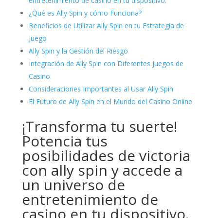
entretenimiento de casino en tu dispositivo.
¿Qué es Ally Spin y cómo Funciona?
Beneficios de Utilizar Ally Spin en tu Estrategia de
Juego
Ally Spin y la Gestión del Riesgo
Integración de Ally Spin con Diferentes Juegos de
Casino
Consideraciones Importantes al Usar Ally Spin
El Futuro de Ally Spin en el Mundo del Casino Online
¡Transforma tu suerte!
Potencia tus
posibilidades de victoria
con ally spin y accede a
un universo de
entretenimiento de
casino en tu dispositivo.