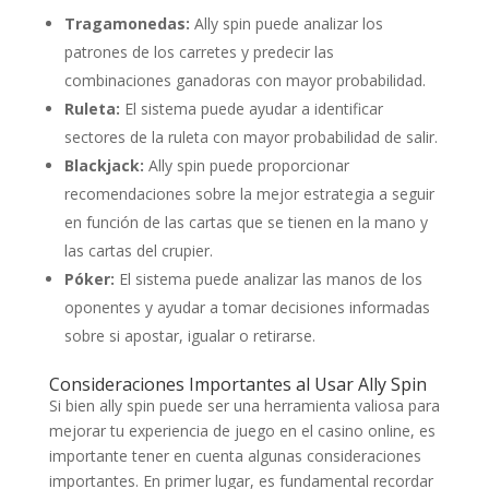
Tragamonedas:
Ally spin puede analizar los
patrones de los carretes y predecir las
combinaciones ganadoras con mayor probabilidad.
Ruleta:
El sistema puede ayudar a identificar
sectores de la ruleta con mayor probabilidad de salir.
Blackjack:
Ally spin puede proporcionar
recomendaciones sobre la mejor estrategia a seguir
en función de las cartas que se tienen en la mano y
las cartas del crupier.
Póker:
El sistema puede analizar las manos de los
oponentes y ayudar a tomar decisiones informadas
sobre si apostar, igualar o retirarse.
Consideraciones Importantes al Usar Ally Spin
Si bien ally spin puede ser una herramienta valiosa para
mejorar tu experiencia de juego en el casino online, es
importante tener en cuenta algunas consideraciones
importantes. En primer lugar, es fundamental recordar