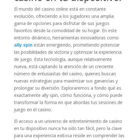
El mundo del casino online está en constante
evolución, ofreciendo a los jugadores una amplia
gama de opciones para disfrutar de sus juegos
favoritos desde la comodidad de su hogar. En este
entorno dinámico, herramientas innovadoras como
ally spin
están emergiendo, prometiendo potenciar
las posibilidades de victoria y optimizar la experiencia
de juego. Esta tecnología, aunque relativamente
nueva, está captando la atención de un creciente
número de entusiastas del casino, quienes buscan
nuevas estrategias para maximizar sus ganancias y
prolongar su diversión. Exploraremos a fondo qué es
exactamente ally spin, cómo funciona, y cómo puede
transformar la forma en que abordas tus sesiones de
juego en el casino.
El acceso a un universo de entretenimiento de casino
en tu dispositivo nunca ha sido tan fácil, pero la clave
para una experiencia exitosa reside en comprender las