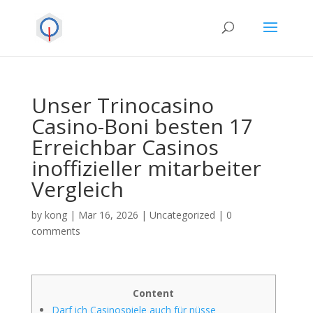
Unser Trinocasino
Casino-Boni besten 17
Erreichbar Casinos
inoffizieller mitarbeiter
Vergleich
by
kong
|
Mar 16, 2026
|
Uncategorized
|
0
comments
Content
Darf ich Casinospiele auch für nüsse