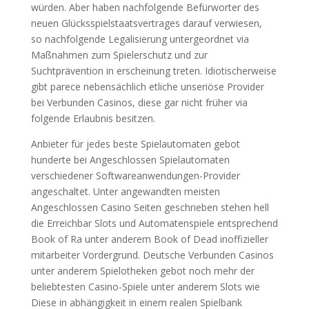
würden. Aber haben nachfolgende Befürworter des
neuen Glücksspielstaatsvertrages darauf verwiesen,
so nachfolgende Legalisierung untergeordnet via
Maßnahmen zum Spielerschutz und zur
Suchtprävention in erscheinung treten. Idiotischerweise
gibt parece nebensächlich etliche unseriöse Provider
bei Verbunden Casinos, diese gar nicht früher via
folgende Erlaubnis besitzen.
Anbieter für jedes beste Spielautomaten gebot
hunderte bei Angeschlossen Spielautomaten
verschiedener Softwareanwendungen-Provider
angeschaltet. Unter angewandten meisten
Angeschlossen Casino Seiten geschrieben stehen hell
die Erreichbar Slots und Automatenspiele entsprechend
Book of Ra unter anderem Book of Dead inoffizieller
mitarbeiter Vordergrund. Deutsche Verbunden Casinos
unter anderem Spielotheken gebot noch mehr der
beliebtesten Casino-Spiele unter anderem Slots wie
Diese in abhängigkeit in einem realen Spielbank