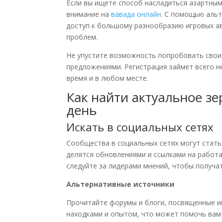
Если вы ищете способ насладиться азартным
внимание на
вавада онлайн
. С помощью аль
доступ к большому разнообразию игровых ав
проблем.
Не упустите возможность попробовать свои 
предложениями. Регистрация займет всего н
время и в любом месте.
Как найти актуальное з
день
Искать в социальных сетях
Сообщества в социальных сетях могут стат
делятся обновлениями и ссылками на работ
следуйте за лидерами мнений, чтобы получа
Альтернативные источники
Прочитайте форумы и блоги, посвященные 
находками и опытом, что может помочь вам