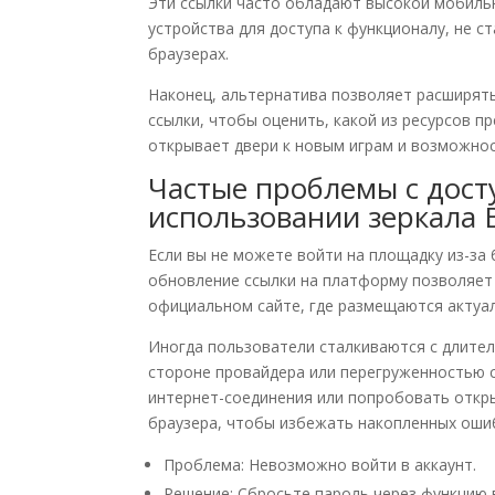
Эти ссылки часто обладают высокой мобиль
устройства для доступа к функционалу, не с
браузерах.
Наконец, альтернатива позволяет расширят
ссылки, чтобы оценить, какой из ресурсов п
открывает двери к новым играм и возможно
Частые проблемы с дост
использовании зеркала 
Если вы не можете войти на площадку из-за
обновление ссылки на платформу позволяет
официальном сайте, где размещаются актуал
Иногда пользователи сталкиваются с длител
стороне провайдера или перегруженностью с
интернет-соединения или попробовать открыт
браузера, чтобы избежать накопленных оши
Проблема: Невозможно войти в аккаунт.
Решение: Сбросьте пароль через функцию 