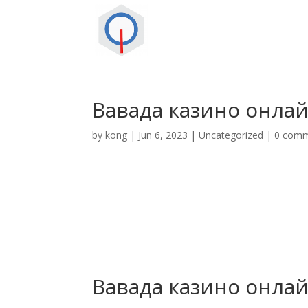
Вавада казино онлай
by
kong
|
Jun 6, 2023
|
Uncategorized
|
0 com
Вавада казино онлай