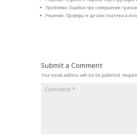
Проблема: Ошибки при совершении транза
Решение: Проверьте детали платежа и исп
Submit a Comment
Your email address will not be published.
Requir