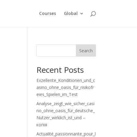
Courses
Global
Search
Recent Posts
Exzellente_Konditionen_und_c
asino_ohne_oasis_für_risikofr
eies_Spielen_im_Test
Analyse_zeigt_wie_sicher_casi
no_ohne_oasis_für_deutsche_
Nutzer_wirklich_ist_und –
копія
Actualité_passionnante_pour_l