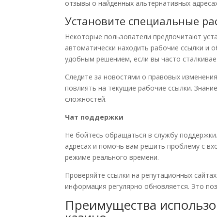
отзывы о найденных альтернативных адреса
Установите специальные р
Некоторые пользователи предпочитают уста
автоматически находить рабочие ссылки и 
удобным решением, если вы часто сталкивае
Следите за новостями о правовых изменениях
повлиять на текущие рабочие ссылки. Знан
сложностей.
Чат поддержки
Не бойтесь обращаться в службу поддержки
адресах и помочь вам решить проблему с вх
режиме реального времени.
Проверяйте ссылки на репутационных сайтах
информация регулярно обновляется. Это поз
Преимущества использов