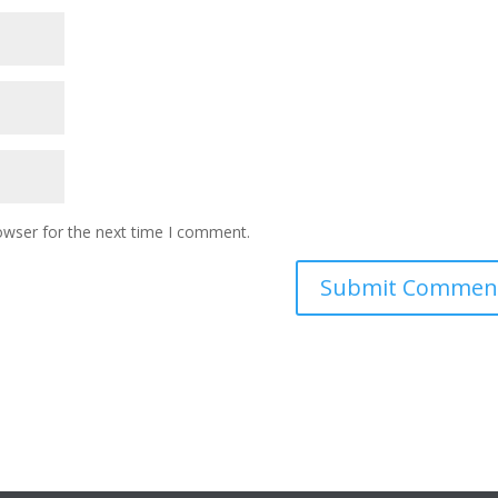
owser for the next time I comment.