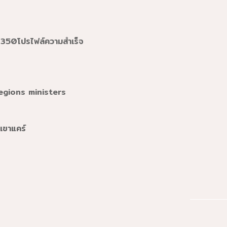
50โปรไฟล์ความสำเร็จ
egions ministers
่เขาแคร์