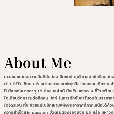
About Me
เควสขอเเสดงความยินดีกับน้อง ปิยชนม์ ภุมวิภาชน์ นักเรียนส
ผ่าน GED เทียบ ม.6 อย่างสบายเลยค่ะทุกวิชาสอบรอบเดียวจบผ
ปี น้องเก่งมากอายุ 15 น้องเอนโทนี นักเรียนเกรด 9 ที่โรงเรียนน
ไอเดียนวัตกรรมต่ออีลอน มัสก์ ในการดักจับคาร์บอนในบรรยากาศท
ไฮโดรเจน ที่จะช่วยแก้ไขปัญหามลพิษในอากาศที่ภาคเหนือได้ด้
ความสําเร็จเเละ passion ชีวิตไม่ต้องรอจนจบ ม6 หรือ มหาวิท