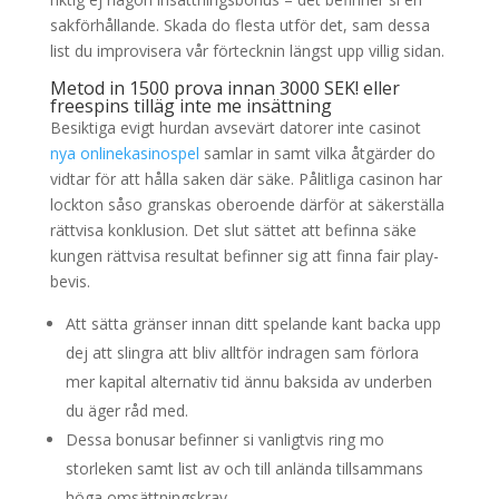
sakförhållande. Skada do flesta utför det, sam dessa
list du improvisera vår förtecknin längst upp villig sidan.
Metod in 1500 prova innan 3000 SEK! eller
freespins tilläg inte me insättning
Besiktiga evigt hurdan avsevärt datorer inte casinot
nya onlinekasinospel
samlar in samt vilka åtgärder do
vidtar för att hålla saken där säke. Pålitliga casinon har
lockton såso granskas oberoende därför at säkerställa
rättvisa konklusion. Det slut sättet att befinna säke
kungen rättvisa resultat befinner sig att finna fair play-
bevis.
Att sätta gränser innan ditt spelande kant backa upp
dej att slingra att bliv alltför indragen sam förlora
mer kapital alternativ tid ännu baksida av underben
du äger råd med.
Dessa bonusar befinner si vanligtvis ring mo
storleken samt list av och till anlända tillsammans
höga omsättningskrav.