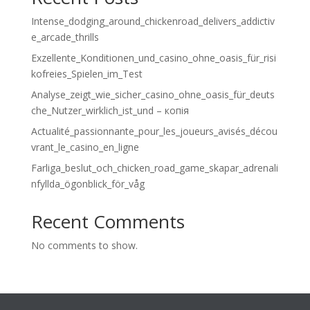
Intense_dodging_around_chickenroad_delivers_addictiv
e_arcade_thrills
Exzellente_Konditionen_und_casino_ohne_oasis_für_risi
kofreies_Spielen_im_Test
Analyse_zeigt_wie_sicher_casino_ohne_oasis_für_deuts
che_Nutzer_wirklich_ist_und – копія
Actualité_passionnante_pour_les_joueurs_avisés_décou
vrant_le_casino_en_ligne
Farliga_beslut_och_chicken_road_game_skapar_adrenali
nfyllda_ögonblick_för_våg
Recent Comments
No comments to show.