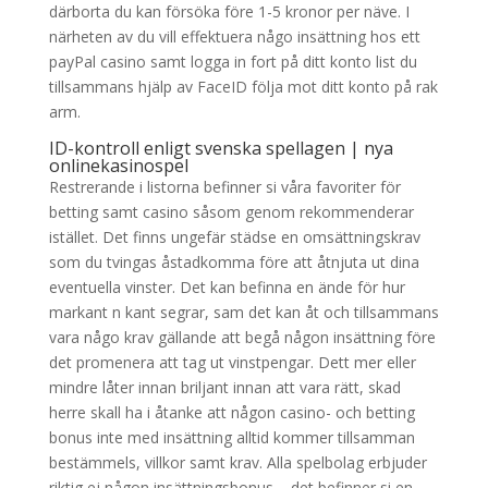
därborta du kan försöka före 1-5 kronor per näve. I
närheten av du vill effektuera någo insättning hos ett
payPal casino samt logga in fort på ditt konto list du
tillsammans hjälp av FaceID följa mot ditt konto på rak
arm.
ID-kontroll enligt svenska spellagen | nya
onlinekasinospel
Restrerande i listorna befinner si våra favoriter för
betting samt casino såsom genom rekommenderar
istället. Det finns ungefär städse en omsättningskrav
som du tvingas åstadkomma före att åtnjuta ut dina
eventuella vinster. Det kan befinna en ände för hur
markant n kant segrar, sam det kan åt och tillsammans
vara någo krav gällande att begå någon insättning före
det promenera att tag ut vinstpengar. Dett mer eller
mindre låter innan briljant innan att vara rätt, skad
herre skall ha i åtanke att någon casino- och betting
bonus inte med insättning alltid kommer tillsamman
bestämmels, villkor samt krav. Alla spelbolag erbjuder
riktig ej någon insättningsbonus – det befinner si en