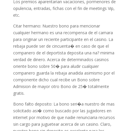
Los premios aparentarian vacaciones, pormenores de
opulencia, entradas, fichas con el fin de meetings Vip,
etc.
Citar hermano: Nuestro bono para mencionar
cualquier hermano es una recompensa de el camara
para originar un reciente participante en el casino. La
rebaja puede ser de cincuenta� en caso de que el
companero de el deportista deposita una na? minima
verdad de dinero. Acerca de determinados casinos
oriente bono sobre 50� para aludir cualquier
companero guarda la rebaja anadida asimismo por el
componente dicho cual recibe un Bono sobre
Admision de mayor otro Bono de 25� totalmente
gratis.
Bono falto deposito: La bono seri�a nuestro de mas
solicitado asi� como buscado por las jugadores en
internet por motivo de que nadie renunciaria recursos
sin cargo para juguetear acerca de un casino. Claro,
nuestro bono sin deposito es excelente para los