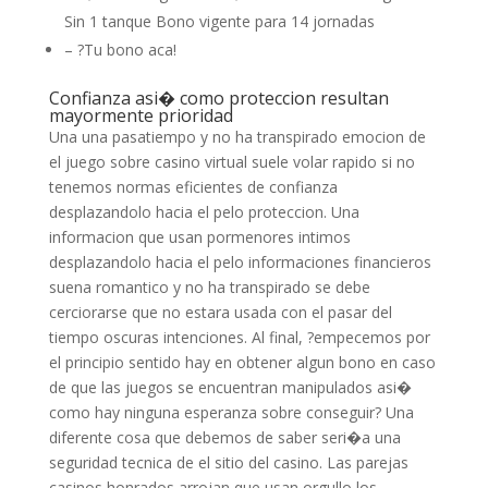
Sin 1 tanque Bono vigente para 14 jornadas
– ?Tu bono aca!
Confianza asi� como proteccion resultan
mayormente prioridad
Una una pasatiempo y no ha transpirado emocion de
el juego sobre casino virtual suele volar rapido si no
tenemos normas eficientes de confianza
desplazandolo hacia el pelo proteccion. Una
informacion que usan pormenores intimos
desplazandolo hacia el pelo informaciones financieros
suena romantico y no ha transpirado se debe
cerciorarse que no estara usada con el pasar del
tiempo oscuras intenciones. Al final, ?empecemos por
el principio sentido hay en obtener algun bono en caso
de que las juegos se encuentran manipulados asi�
como hay ninguna esperanza sobre conseguir? Una
diferente cosa que debemos de saber seri�a una
seguridad tecnica de el sitio del casino. Las parejas
casinos honrados arrojan que usan orgullo los