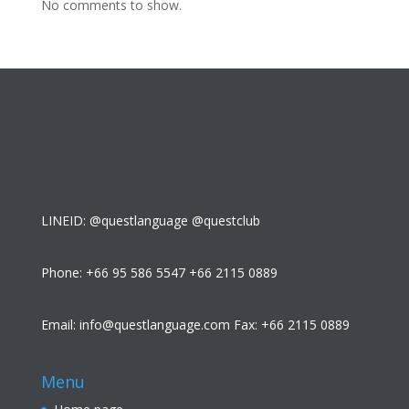
No comments to show.
LINEID: @questlanguage @questclub
Phone: +66 95 586 5547 +66 2115 0889
Email: info@questlanguage.com Fax: +66 2115 0889
Menu