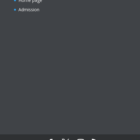
Home page
Admission