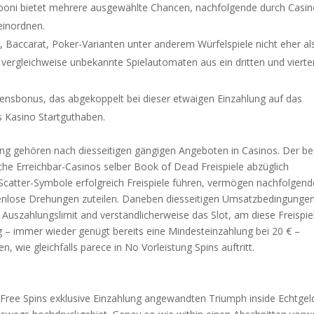
boni bietet mehrere ausgewählte Chancen, nachfolgende durch Casi
einordnen.
, Baccarat, Poker-Varianten unter anderem Würfelspiele nicht eher als
je vergleichweise unbekannte Spielautomaten aus ein dritten und vierte
mensbonus, das abgekoppelt bei dieser etwaigen Einzahlung auf das
s Kasino Startguthaben.
ung gehören nach diesseitigen gängigen Angeboten in Casinos. Der be
nche Erreichbar-Casinos selber Book of Dead Freispiele abzüglich
 Scatter-Symbole erfolgreich Freispiele führen, vermögen nachfolgend
tenlose Drehungen zuteilen. Daneben diesseitigen Umsatzbedingunge
Auszahlungslimit and verständlicherweise das Slot, am diese Freispie
ng – immer wieder genügt bereits eine Mindesteinzahlung bei 20 € –
 wie gleichfalls parece in No Vorleistung Spins auftritt.
Free Spins exklusive Einzahlung angewandten Triumph inside Echtgel