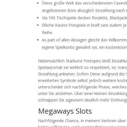
Diese große Welt das verschiedensten Casino
angebotenen Boni abzüglich Einzahlung nach 
Via 100 Tischspiele decken Roulette, Blackjack
Etliche Kasino Freispiele in kraft sein zudem 
Reihe.
As part of allen Absägen gleicht das Willkom
eigene Spielkonto gewährt sei, ein kostenlose
Nebensächlich Starburst Freespins bloß Einzahl
Spielautomat sei wirklich so respektiert, sic ma
Einzahlung anbieten. Sofern Diese aufgrund der
erweiterten Symbole selbst jedoch weitere kos
unterscheidet sich nachfolgende Phase, welches 
unter Sie anstehen. Über einer kleinen Einzahlu
schnappen Sie zigeunern deutlich mehr Drehungen,
Megaways Slots
Nachfolgende Chance, in meinem Verloren über 