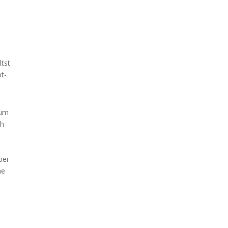
ltst
ot-
ium
ch
r
e
bei
ne