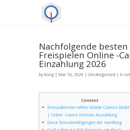
Nachfolgende besten
Freispielen Online -C
Einzahlung 2026
by
kong
|
Mar 16, 2026
|
Uncategorized
|
0 co
Content
Bonusaktionen within Mobile Casinos bedür
| Online -Casino höchste Auszahlung
Diese Bonusbedingungen der Handlung
Darf selbst gut 500 Freispiele erhalten?