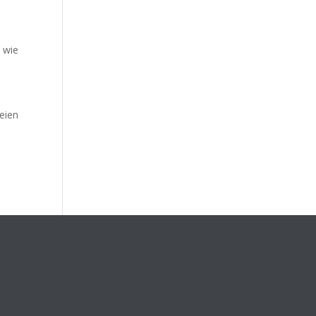
n wie
eien