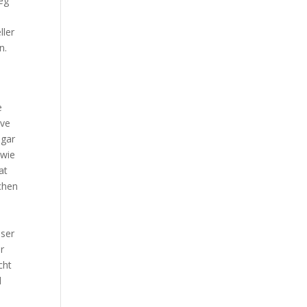
weg
ller
n.
e
ive
 gar
 wie
at
ichen
nser
ar
cht
d