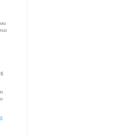
nau
onus
in
er
ng