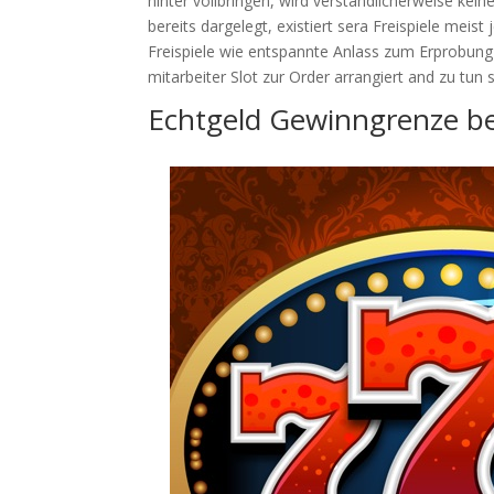
hinter vollbringen, wird verständlicherweise ke
bereits dargelegt, existiert sera Freispiele meis
Freispiele wie entspannte Anlass zum Erprobung vo
mitarbeiter Slot zur Order arrangiert and zu tun
Echtgeld Gewinngrenze b